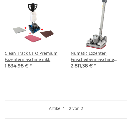
Clean Track CT Q Premium
Numatic Exzenter-
Exzentermaschine inkl.
Einscheibenmaschine
Treibteller, 8
NuEx4325
1.834,98 €
*
2.811,38 €
*
Zusatzgewichte, Wassertank
und 3 Pads (Maroon,
Flamingo und Orbo+)
Artikel 1 - 2 von 2