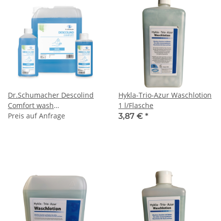
Dr.Schumacher Descolind
Hykla-Trio-Azur Waschlotion
Comfort wash
1 l/Flasche
parfümhaltige Waschlotion -
Preis auf Anfrage
3,87 €
*
normale Haut