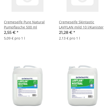
Cremeseife Pure Natural
Cremeseife Skintastic
Pumpflasche 500 ml
LAVYLAN mild 10 l/Kanister
2,55 €
*
21,28 €
*
5,09 € pro 1 l
2,13 € pro 1 l