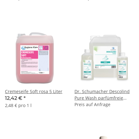
Cremeseife Soft rosa 5 Liter
Dr. Schumacher Descolind
Pure Wash parfümfreie
12,42 €
*
Waschlotion für sensible
Preis auf Anfrage
2,48 € pro 1 l
Haut