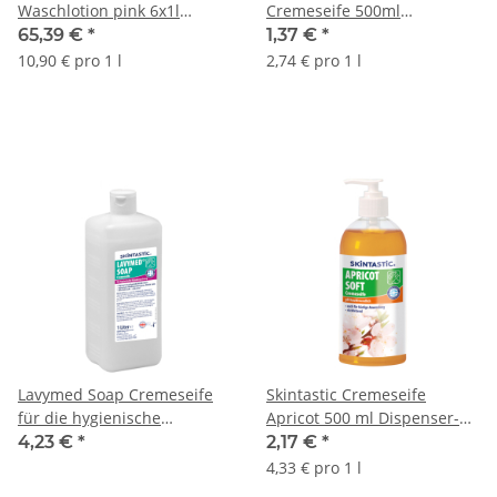
Waschlotion pink 6x1l
Cremeseife 500ml
/Karton
Pumpflasche
65,39 €
*
1,37 €
*
10,90 € pro 1 l
2,74 € pro 1 l
Lavymed Soap Cremeseife
Skintastic Cremeseife
für die hygienische
Apricot 500 ml Dispenser-
Händewaschung 1
Flasche
4,23 €
*
2,17 €
*
l/Euroflasche
4,33 € pro 1 l