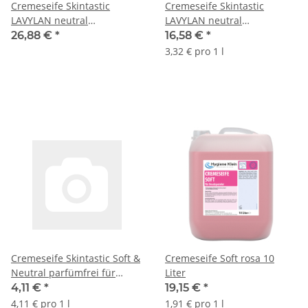
Cremeseife Skintastic
Cremeseife Skintastic
LAVYLAN neutral
LAVYLAN neutral
Parfümfreie Cremeseife für
Parfümfreie Cremeseife für
26,88 €
*
16,58 €
*
Druckspender 10 l Kanister
Druckspender 5 l Kanister
3,32 € pro 1 l
Cremeseife Skintastic Soft &
Cremeseife Soft rosa 10
Neutral parfümfrei für
Liter
Druckspender 1 l
4,11 €
*
19,15 €
*
Euroflasche
4,11 € pro 1 l
1,91 € pro 1 l