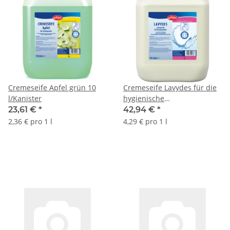
Cremeseife Apfel grün 10
Cremeseife Lavydes für die
l/Kanister
hygienische
Händewaschung 10
23,61 €
*
42,94 €
*
l/Kanister
2,36 € pro 1 l
4,29 € pro 1 l