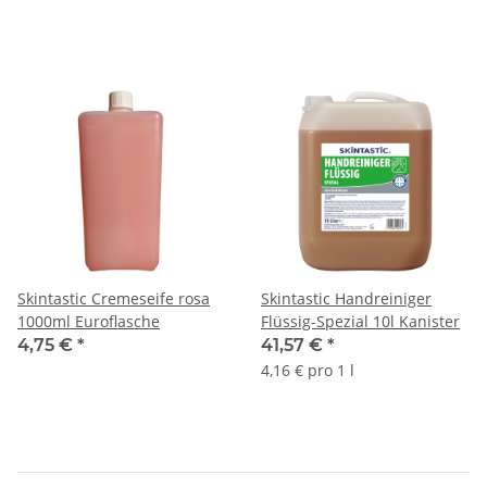
Skintastic Cremeseife rosa
Skintastic Handreiniger
1000ml Euroflasche
Flüssig-Spezial 10l Kanister
4,75 €
*
41,57 €
*
4,16 € pro 1 l