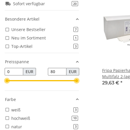
Sofort verfügbar
Artikel gefunden
20
Besondere Artikel
Unsere Bestseller
Artikel gefunden
7
Neu im Sortiment
Artikel gefunden
1
Top-Artikel
Artikel gefunden
3
Preisspanne
Fripa Papierh
EUR
EUR
Multifalz 2-la
Zellstoff 1.860
29,63 €
*
32 cm
Farbe
weiß
Artikel gefunden
3
hochweiß
Artikel gefunden
10
natur
Artikel gefunden
3