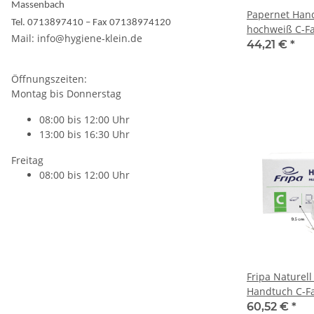
Massenbach
Papernet Han
Tel. 0713897410 – Fax 07138974120
hochweiß C-Fal
Mail: info@hygiene-klein.de
23x33cm 2lagi
44,21 €
*
Öffnungszeiten:
Montag bis Donnerstag
08:00 bis 12:00 Uhr
13:00 bis 16:30 Uhr
Freitag
08:00 bis 12:00 Uhr
Fripa Naturell
Handtuch C-Fa
3072 Stück/Ka
60,52 €
*