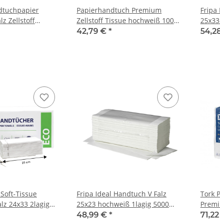
dtuchpapier
Papierhandtuch Premium
Fripa
z Zellstoff
Zellstoff Tissue hochweiß 100%
25x33
g 2880St.
Zellstoff ZickZack Falz 25x21cm
Stück
42,79 €
*
54,2
2lagig 4000 Stück/Karton
 Soft-Tissue
Fripa Ideal Handtuch V Falz
Tork 
lz 24x33 2lagig
25x23 hochweiß 1lagig 5000
Premi
rton
Stück/Karton
Tissue
48,99 €
*
71,2