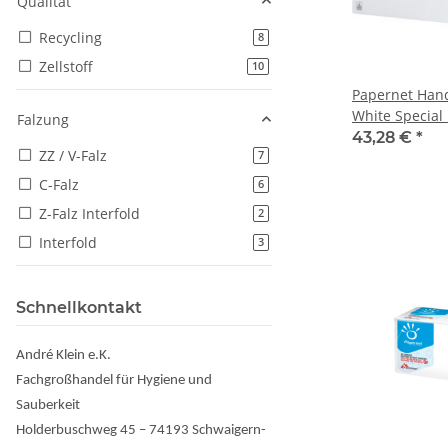
Qualität
Recycling
Artikel gefunden
8
Zellstoff
Artikel gefunden
10
Papernet Han
White Special 
Falzung
24x23cm 3990S
43,28 €
*
ZZ / V-Falz
Artikel gefunden
7
C-Falz
Artikel gefunden
6
Z-Falz Interfold
Artikel gefunden
2
Interfold
Artikel gefunden
3
Schnellkontakt
André Klein e.K.
Fachgroßhandel für Hygiene und
Sauberkeit
Holderbuschweg 45 – 74193 Schwaigern-