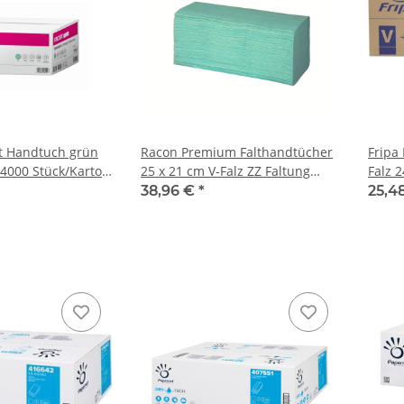
t Handtuch grün
Racon Premium Falthandtücher
Fripa
 4000 Stück/Karton
25 x 21 cm V-Falz ZZ Faltung
Falz 
durch 0345174N
grün 2 lagig 3195 Stück Karton
Stück
38,96 €
*
25,4