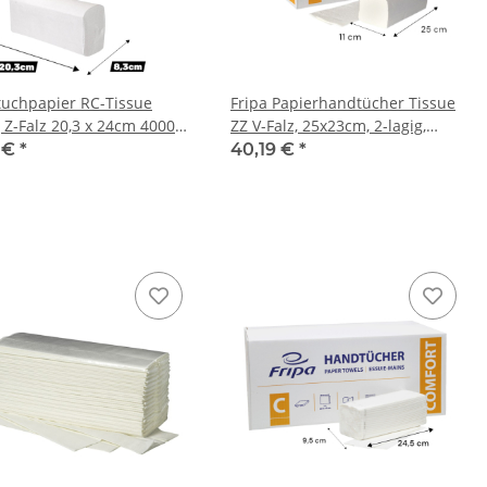
uchpapier RC-Tissue
Fripa Papierhandtücher Tissue
g Z-Falz 20,3 x 24cm 4000
ZZ V-Falz, 25x23cm, 2-lagig,
Karton
hochweiß 3200 Blatt
1 €
*
40,19 €
*