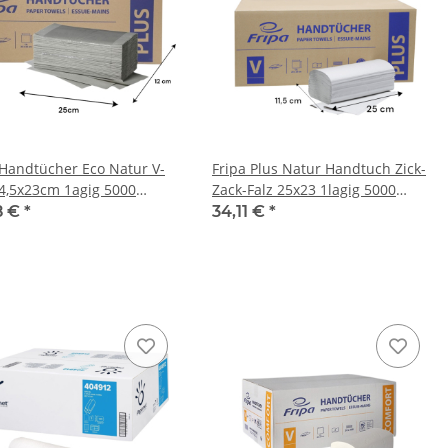
 Handtücher Eco Natur V-
Fripa Plus Natur Handtuch Zick-
24,5x23cm 1agig 5000
Zack-Falz 25x23 1lagig 5000
/Karton
Stück/Karton
8 €
*
34,11 €
*