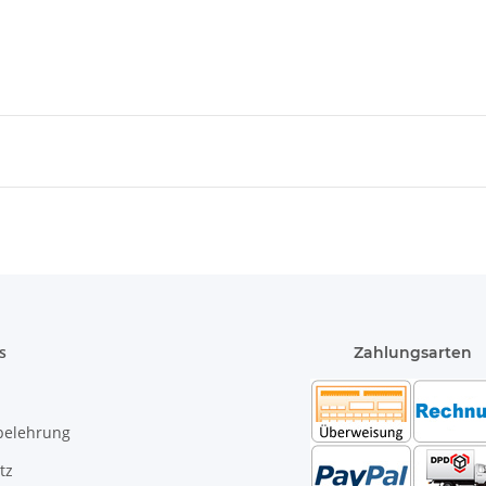
Inter
Stück
s
Zahlungsarten
belehrung
tz