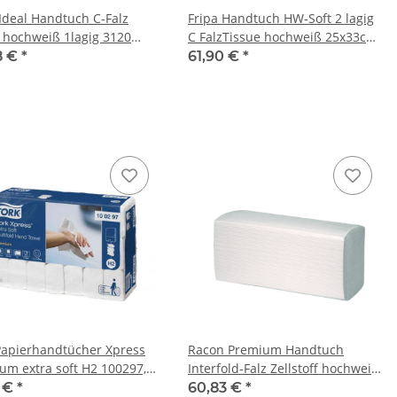
 Ideal Handtuch C-Falz
Fripa Handtuch HW-Soft 2 lagig
 hochweiß 1lagig 3120
C FalzTissue hochweiß 25x33cm
/Karton
3072Stück/Karton
8 €
*
61,90 €
*
Papierhandtücher Xpress
Racon Premium Handtuch
um extra soft H2 100297,
Interfold-Falz Zellstoff hochweiß
, 2-lagig, hochweiß,
22x42 3lagig 2000 Stück/Karton
2 €
*
60,83 €
*