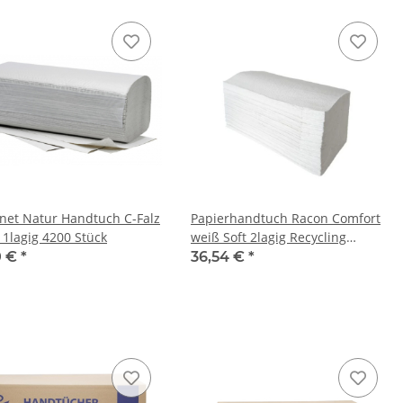
net Natur Handtuch C-Falz
Papierhandtuch Racon Comfort
 1lagig 4200 Stück
weiß Soft 2lagig Recycling
ZickZack Falz 23 x22 cm 4050
0 €
*
36,54 €
*
Stück/Karton