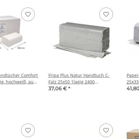
andtücher Comfort
Fripa Plus Natur Handtuch C-
Paper
gig, hochweiß, aus
Falz 25x50 1lagig 2400
25x33
 Blatt W-Falz 20,3 x
Stück/Karton
37,06 €
*
41,8