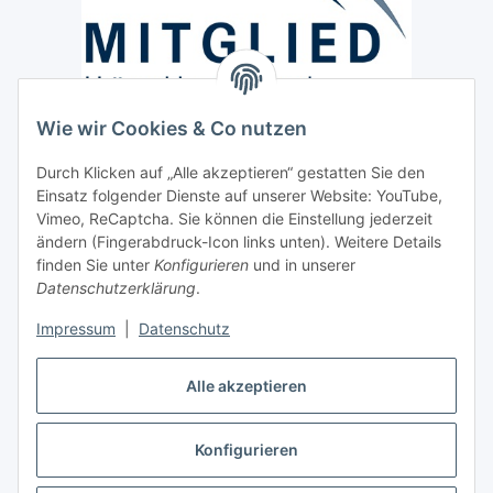
Wie wir Cookies & Co nutzen
Versand / Lieferung
Durch Klicken auf „Alle akzeptieren“ gestatten Sie den
Paketdienst und Spedition
Einsatz folgender Dienste auf unserer Website: YouTube,
Regionaler Lieferservice im Umkreis von ca. 60 Km
Vimeo, ReCaptcha. Sie können die Einstellung jederzeit
ändern (Fingerabdruck-Icon links unten). Weitere Details
Sicherheit
finden Sie unter
Konfigurieren
und in unserer
Datenschutzerklärung
.
Impressum
|
Datenschutz
Alle akzeptieren
Vertrag widerrufen
Konfigurieren
* Alle Preise inkl. gesetzlicher USt., zzgl.
Versand