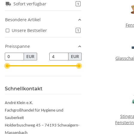
Sofort verfügbar
Artikel gefunden
1
Besondere Artikel
Fens
Unsere Bestseller
Artikel gefunden
1
Preisspanne
EUR
EUR
Glasscha
Schnellkontakt
André Klein e.K.
Fachgroßhandel für Hygiene und
Stingr
Sauberkeit
Fensteri
Holderbuschweg 45 – 74193 Schwaigern-
Massenbach