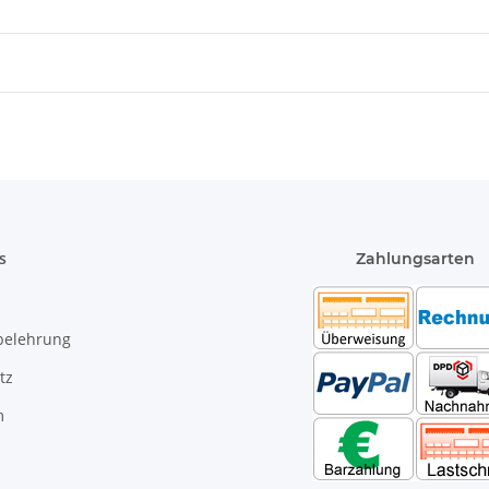
s
Zahlungsarten
belehrung
tz
m