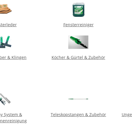
terleder
Fensterreiniger
ber & Klingen
Köcher & Gürtel & Zubehör
ay System &
Teleskopstangen & Zubehör
Unge
nnenreinigung