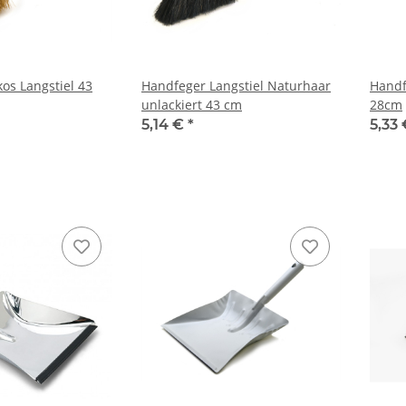
os Langstiel 43
Handfeger Langstiel Naturhaar
Handf
unlackiert 43 cm
28cm
5,14 €
*
5,33