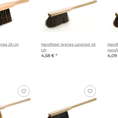
enga 28 cm
Handfeger Arenga Langstiel 43
Handf
cm
nassf
4,58 €
*
4,09