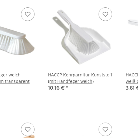
ger weich
HACCP Kehrgarnitur Kunststoff
HACCP
cm transparent
(mit Handfeger weich)
weiß 
10,16 €
*
3,61