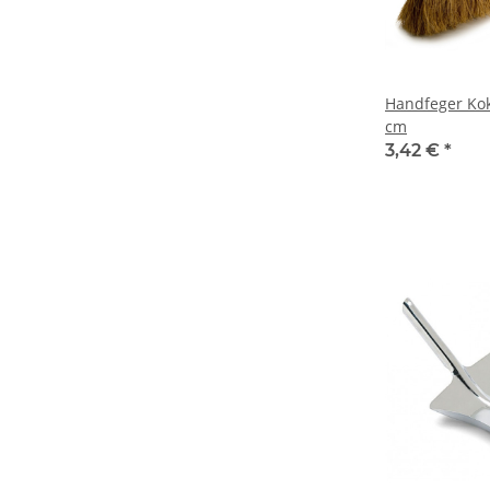
Handfeger Kok
cm
3,42 €
*