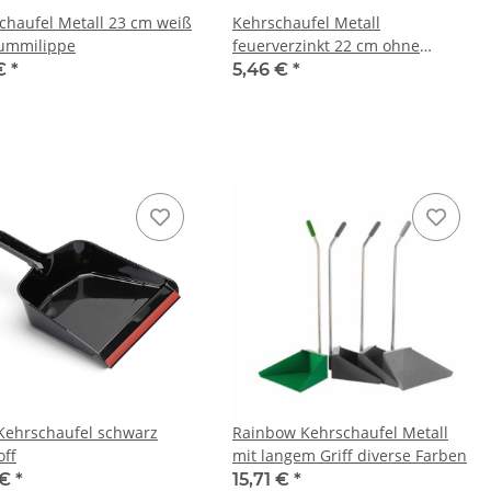
chaufel Metall 23 cm weiß
Kehrschaufel Metall
ummilippe
feuerverzinkt 22 cm ohne
Gummilippe
 €
*
5,46 €
*
Kehrschaufel schwarz
Rainbow Kehrschaufel Metall
off
mit langem Griff diverse Farben
 €
*
15,71 €
*