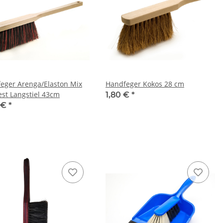
eger Arenga/Elaston Mix
Handfeger Kokos 28 cm
est Langstiel 43cm
1,80 €
*
 €
*