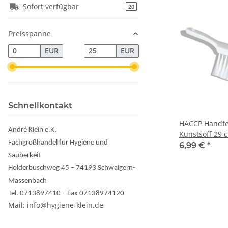
Sofort verfügbar
Artikel gefunden
20
Preisspanne
EUR
EUR
Schnellkontakt
HACCP Handfe
André Klein e.K.
Kunstsoff 29 
Fachgroßhandel für Hygiene und
6,99 €
*
Sauberkeit
Holderbuschweg 45 – 74193 Schwaigern-
Massenbach
Tel. 0713897410 – Fax 07138974120
Mail: info@hygiene-klein.de