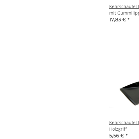
Kehrschaufel E
mit Gummilip
hochwertige S
17,83 €
*
Kehrschaufel 
Holzgriff
5,56 €
*