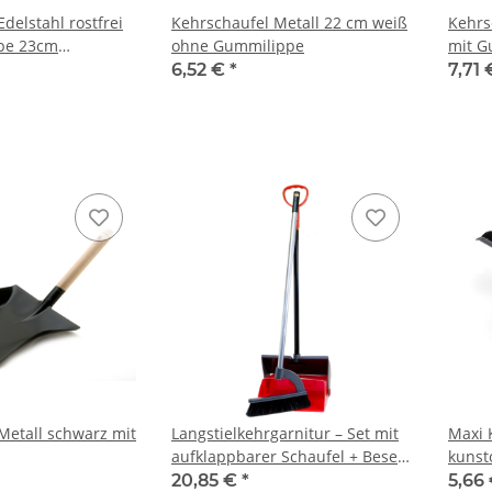
delstahl rostfrei
Kehrschaufel Metall 22 cm weiß
Kehrs
pe 23cm
ohne Gummilippe
mit G
pitzenquualität
6,52 €
*
7,71
Metall schwarz mit
Langstielkehrgarnitur – Set mit
Maxi 
aufklappbarer Schaufel + Besen
kunst
+ Stiel
20,85 €
*
5,66