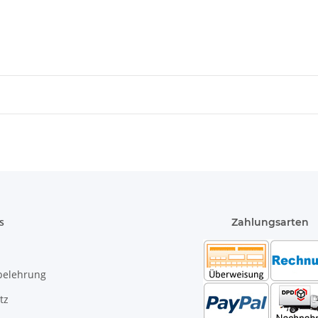
s
Zahlungsarten
belehrung
tz