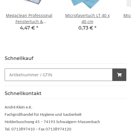
Megaclean Professional
Microfasertuch LT 40 x
Mic
Fenstertuch &
40 cm
Geschirrtuch 50x70cm
4,47 €
*
0,73 €
*
blau
Schnellkauf
Schnellkontakt
André Klein e.K.
Fachgroßhandel für Hygiene und Sauberkeit
Holderbuschweg 45 – 74193 Schwaigern-Massenbach
Tel. 0713897410 – Fax 07138974120