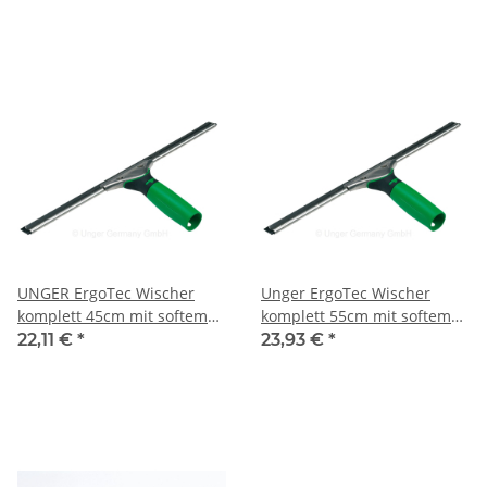
UNGER ErgoTec Wischer
Unger ErgoTec Wischer
komplett 45cm mit softem
komplett 55cm mit softem
Gummi
Gummi
22,11 €
*
23,93 €
*