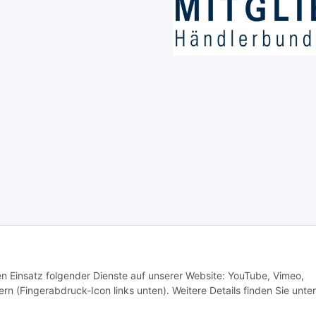
é Klein e.K.
Schreib-, Druckfehler und Irrtümer vorbehalten.
den Einsatz folgender Dienste auf unserer Website: YouTube, Vimeo,
rn (Fingerabdruck-Icon links unten). Weitere Details finden Sie unter