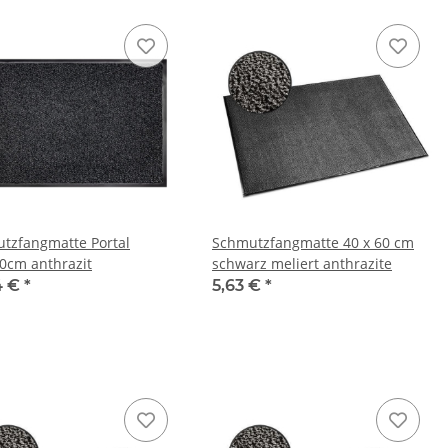
tzfangmatte Portal
Schmutzfangmatte 40 x 60 cm
0cm anthrazit
schwarz meliert anthrazite
4 €
*
5,63 €
*