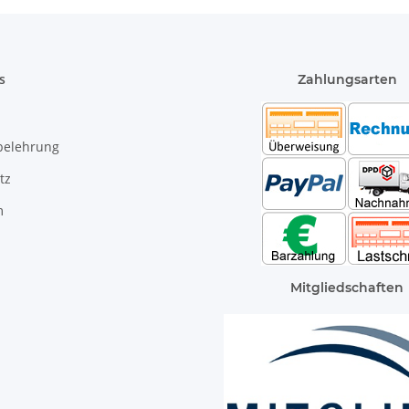
s
Zahlungsarten
belehrung
tz
m
Mitgliedschaften