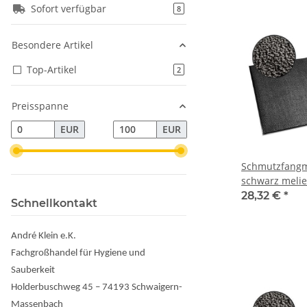
Sofort verfügbar
Artikel gefunden
8
Besondere Artikel
Top-Artikel
Artikel gefunden
2
Preisspanne
EUR
EUR
Schmutzfangm
schwarz melie
28,32 €
*
Schnellkontakt
André Klein e.K.
Fachgroßhandel für Hygiene und
Sauberkeit
Holderbuschweg 45 – 74193 Schwaigern-
Massenbach