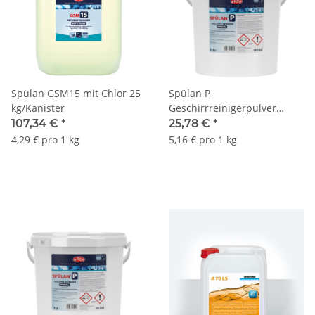
Spülan GSM15 mit Chlor 25
Spülan P
kg/Kanister
Geschirrreinigerpulver
spezial 5 kg/Eimer
107,34 €
*
25,78 €
*
4,29 € pro 1 kg
5,16 € pro 1 kg