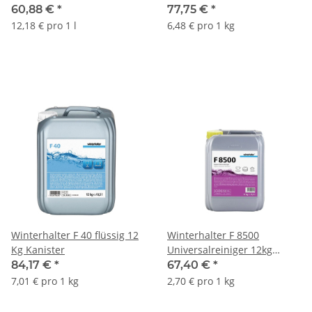
60,88 €
*
77,75 €
*
12,18 € pro 1 l
6,48 € pro 1 kg
Winterhalter F 40 flüssig 12
Winterhalter F 8500
Kg Kanister
Universalreiniger 12kg
(Nachfolgeprodukt für
84,17 €
*
67,40 €
*
F8400)
7,01 € pro 1 kg
2,70 € pro 1 kg