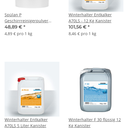
Spülan P
Winterhalter Entkalker
Geschirrreinigerpulver
A70LS - 12 Kg Kanister
spezial 10 kg/Eimer
48,89 €
*
101,56 €
*
4,89 € pro 1 kg
8,46 € pro 1 kg
Winterhalter Entkalker
Winterhalter F 30 flüssig 12
A70LS 5 Liter Kanister
Kg Kanister