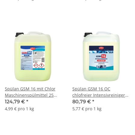
Spülan GSM 16 mit Chlor
Spülan GSM 16 OC
Maschinenspülmittel 25
chlofreier Intensivreiniger
kg/Kanister
für Spülmaschinen 14
124,79 €
*
80,79 €
*
kg/Kanister
4,99 € pro 1 kg
5,77 € pro 1 kg