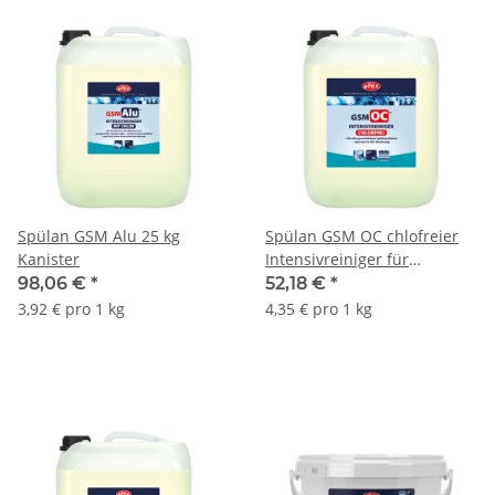
Spülan GSM Alu 25 kg
Spülan GSM OC chlofreier
Kanister
Intensivreiniger für
Spülmaschinen 12 kg
98,06 €
*
52,18 €
*
Kanister
3,92 € pro 1 kg
4,35 € pro 1 kg