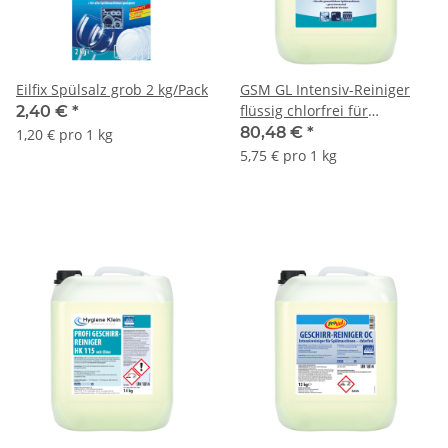
Eilfix Spülsalz grob 2 kg/Pack
GSM GL Intensiv-Reiniger
flüssig chlorfrei für
2,40 €
*
Gläser+Geschirrspülmaschine
80,48 €
*
1,20 € pro 1 kg
14 kg Kanister
5,75 € pro 1 kg