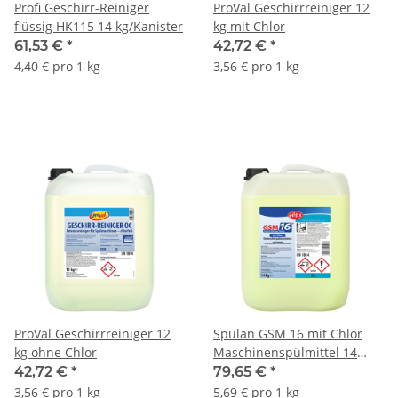
Profi Geschirr-Reiniger
ProVal Geschirrreiniger 12
flüssig HK115 14 kg/Kanister
kg mit Chlor
61,53 €
*
42,72 €
*
4,40 € pro 1 kg
3,56 € pro 1 kg
ProVal Geschirrreiniger 12
Spülan GSM 16 mit Chlor
kg ohne Chlor
Maschinenspülmittel 14
kg/Kanister
42,72 €
*
79,65 €
*
3,56 € pro 1 kg
5,69 € pro 1 kg