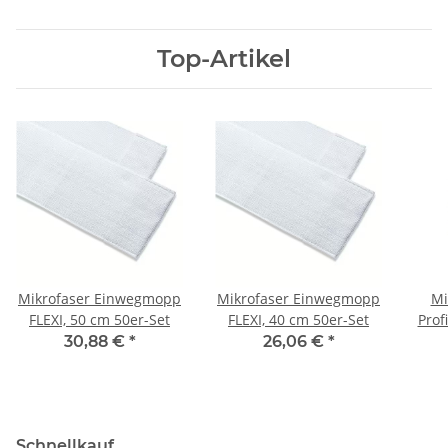
Top-Artikel
Mikrofaser Einwegmopp
Mikrofaser Einwegmopp
Mi
FLEXI, 50 cm 50er-Set
FLEXI, 40 cm 50er-Set
Prof
30,88 €
*
26,06 €
*
Schnellkauf