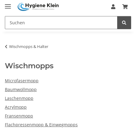
Wischmopps & Halter
Wischmopps
Microfasermopp
Baumwollmopp
Laschenmopp
Acrylmopp
Fransenmopp
Flachpressenmopp & Einwegmopps