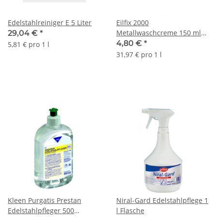
Edelstahlreiniger E 5 Liter
Eilfix 2000
Metallwaschcreme 150 ml
29,04 €
*
Tube
4,80 €
*
5,81 € pro 1 l
31,97 € pro 1 l
Kleen Purgatis Prestan
Niral-Gard Edelstahlpflege 1
Edelstahlpfleger 500
l Flasche