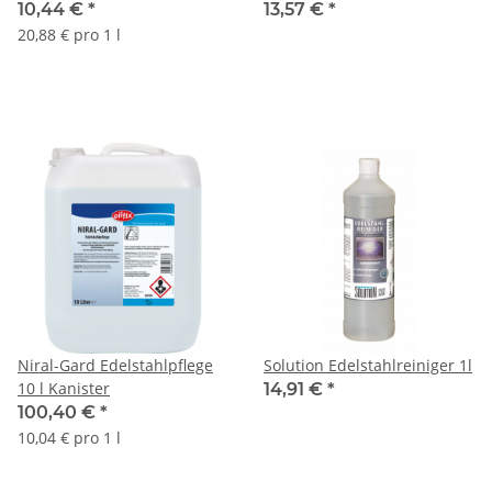
ml/Flasche
10,44 €
*
13,57 €
*
20,88 € pro 1 l
Niral-Gard Edelstahlpflege
Solution Edelstahlreiniger 1l
10 l Kanister
14,91 €
*
100,40 €
*
10,04 € pro 1 l