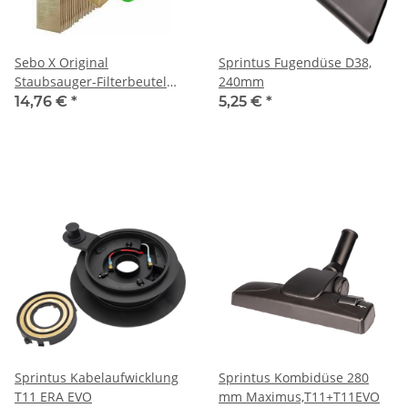
Sebo X Original
Sprintus Fugendüse D38,
Staubsauger-Filterbeutel
240mm
5093N 3-lagig mit grünem
14,76 €
*
5,25 €
*
Deckel 10St./Pack
Sprintus Kabelaufwicklung
Sprintus Kombidüse 280
T11 ERA EVO
mm Maximus,T11+T11EVO