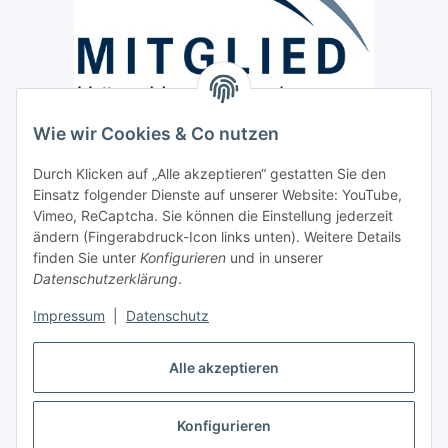
Wie wir Cookies & Co nutzen
Versand / Lieferung
Durch Klicken auf „Alle akzeptieren“ gestatten Sie den
Paketdienst und Spedition
Einsatz folgender Dienste auf unserer Website: YouTube,
Regionaler Lieferservice im Umkreis von ca. 60 Km
Vimeo, ReCaptcha. Sie können die Einstellung jederzeit
ändern (Fingerabdruck-Icon links unten). Weitere Details
Sicherheit
finden Sie unter
Konfigurieren
und in unserer
Datenschutzerklärung
.
Impressum
|
Datenschutz
Alle akzeptieren
Vertrag widerrufen
Konfigurieren
* Alle Preise inkl. gesetzlicher USt., zzgl.
Versand