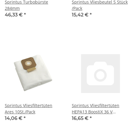
Sprintus Turbobürste
Sprintus Vliesbeutel 5 Stück
284mm
/Pack
46,33 €
*
15,42 €
*
Sprintus Vliesfiltertüten
Sprintus Vliesfiltertüten
Ares 10St./Pack
HEPA13 BoostiX 36 V
10St./Pack
14,06 €
*
16,65 €
*