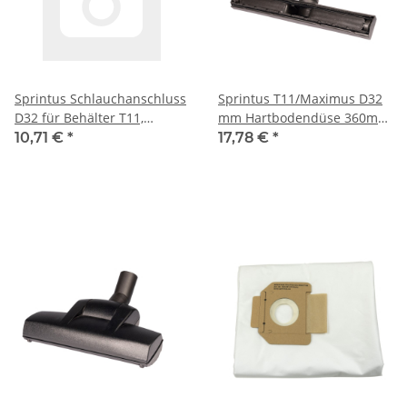
Sprintus Schlauchanschluss
Sprintus T11/Maximus D32
D32 für Behälter T11,
mm Hartbodendüse 360mm
Maximus, N28, N30
111202
10,71 €
*
17,78 €
*