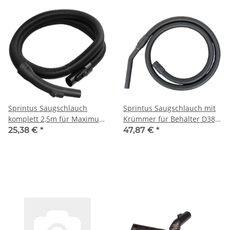
Sprintus Saugschlauch
Sprintus Saugschlauch mit
komplett 2,5m für Maximus,
Krümmer für Behälter D38,
T11, N28
3m
25,38 €
*
47,87 €
*