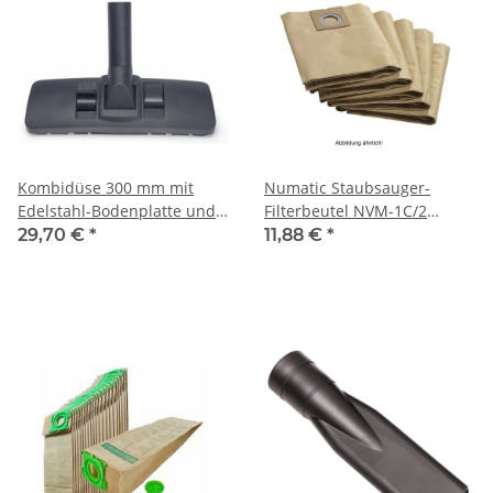
Kombidüse 300 mm mit
Numatic Staubsauger-
Edelstahl-Bodenplatte und
Filterbeutel NVM-1C/2
Parkfunktion 32 mm
doppellagig ungebleicht 10
29,70 €
*
11,88 €
*
Stück/Pack