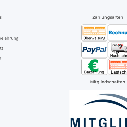
s
Zahlungsarten
belehrung
tz
m
Mitgliedschaften