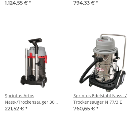
1.124,55 €
*
794,33 €
*
Sprintus Artos
Sprintus Edelstahl Nass- /
Nass-/Trockensauger 30
Trockensauger N 77/3 E
Liter 2000 Watt
221,52 €
*
760,65 €
*