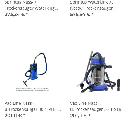
Sprintus Nass- /
Sprintus Waterking XL
Trockensauger Waterking
Nass-/ Trockensauger
30l
373,24 €
*
575,54 €
*
Vac-Line Nass-
Vac-Line Nass-
u.Trockensauger 30-1-PLBL
u.Trockensauger 30-1-STBL
30 Liter
30 Liter
201,11 €
*
201,11 €
*