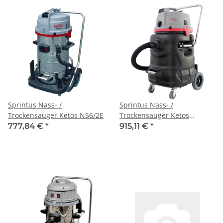
Sprintus Nass- /
Sprintus Nass- /
Trockensauger Ketos N56/2E
Trockensauger Ketos
N81/2K 80l
777,84 €
*
915,11 €
*