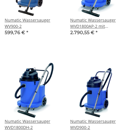
Numatic Wassersauger
Numatic Wassersauger
WV900-2
WVD1800AP-2 mit
Tauchpumpe
599,76 €
*
2.790,55 €
*
Numatic Wassersauger
Numatic Wassersauger
WVD1800DH-2
WVD900-2