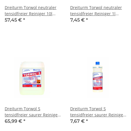
Dreiturm Torwol neutraler
Dreiturm Torwol neutraler
tensidfreier Reiniger 10l
tensidfreier Reiniger 1l
/Kanister
/Flasche
57,45 €
*
7,45 €
*
Dreiturm Torwol S
Dreiturm Torwol S
tensidfreier saurer Reiniger
tensidfreier saurer Reiniger
10l /Kanister
1l /Flasche
65,99 €
*
7,67 €
*