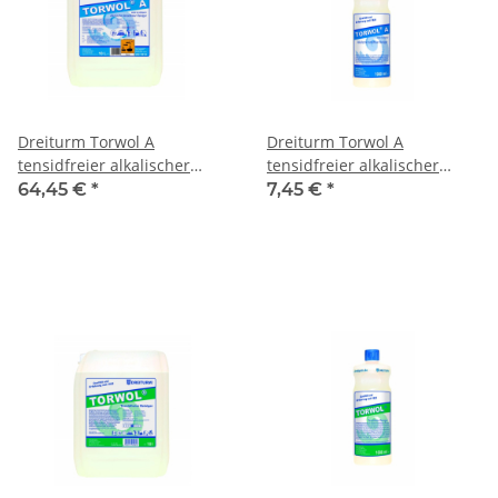
Dreiturm Torwol A
Dreiturm Torwol A
tensidfreier alkalischer
tensidfreier alkalischer
Reiniger 10l /Kanister
Reiniger 1l /Flasche
64,45 €
*
7,45 €
*