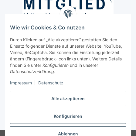
Wie wir Cookies & Co nutzen
Versand / Lieferung
Durch Klicken auf „Alle akzeptieren“ gestatten Sie den
Paketdienst und Spedition
Einsatz folgender Dienste auf unserer Website: YouTube,
Regionaler Lieferservice im Umkreis von ca. 60 Km
Vimeo, ReCaptcha. Sie können die Einstellung jederzeit
ändern (Fingerabdruck-Icon links unten). Weitere Details
Sicherheit
finden Sie unter
Konfigurieren
und in unserer
Datenschutzerklärung
.
Impressum
|
Datenschutz
Alle akzeptieren
Vertrag widerrufen
Konfigurieren
* Alle Preise inkl. gesetzlicher USt., zzgl.
Versand
Ablehnen