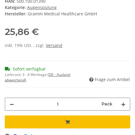
HAN:
500.100.01390
Kategorie:
Augenspülung
Hersteller:
Gramm Medical Healthcare GmbH
25,86 €
inkl. 19% USt. , zzgl.
Versand
Sofort verfügbar
Lieferzeit:
3 - 4 Werktage
(DE - Ausland
Frage zum Artikel
abweichend)
Pack
ing...