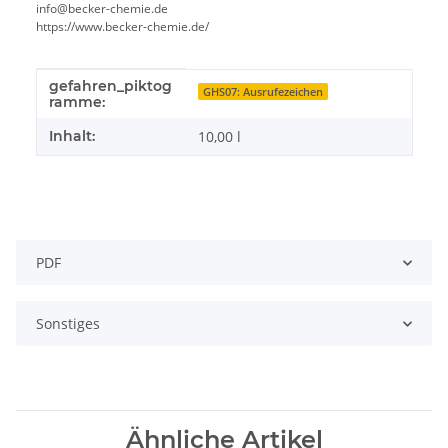
info@becker-chemie.de
https://www.becker-chemie.de/
gefahren_piktog
Produkteigenschaft
Wert
GHS07: Ausrufezeichen
ramme:
Inhalt:
10,00 l
PDF
Sonstiges
Ähnliche Artikel