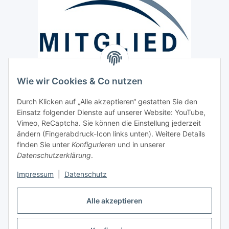
Wie wir Cookies & Co nutzen
Versand / Lieferung
Durch Klicken auf „Alle akzeptieren“ gestatten Sie den
Paketdienst und Spedition
Einsatz folgender Dienste auf unserer Website: YouTube,
Vimeo, ReCaptcha. Sie können die Einstellung jederzeit
Regionaler Lieferservice im Umkreis von ca. 60 Km
ändern (Fingerabdruck-Icon links unten). Weitere Details
Sicherheit
finden Sie unter
Konfigurieren
und in unserer
Datenschutzerklärung
.
Impressum
|
Datenschutz
Alle akzeptieren
Vertrag widerrufen