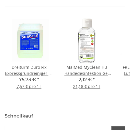
Dreiturm Duro Fix
MaiMed MyClean HB
FRE
Expressgrundreiniger 10
Händedesinfektion Gel
Luf
l/Kanister
100ml
75,73 €
*
2,12 €
*
7,57 € pro 1 l
21,18 € pro 1 l
Schnellkauf