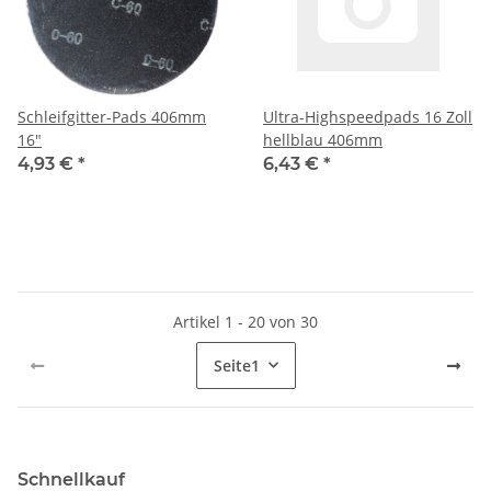
Schleifgitter-Pads 406mm
Ultra-Highspeedpads 16 Zoll
16"
hellblau 406mm
4,93 €
*
6,43 €
*
Artikel 1 - 20 von 30
Seite
1
Schnellkauf