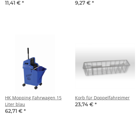
11,41 €
*
9,27 €
*
HK Mopping Fahrwagen 15
Korb für Doppelfahreimer
Liter blau
23,74 €
*
62,71 €
*