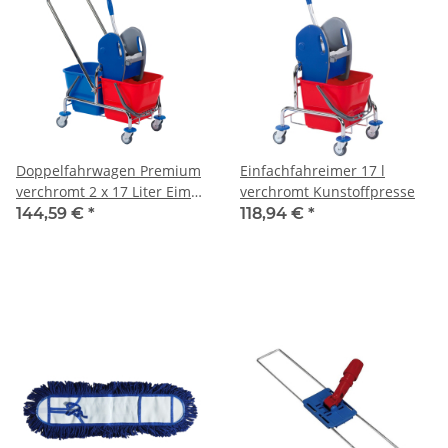
Doppelfahrwagen Premium
Einfachfahreimer 17 l
verchromt 2 x 17 Liter Eimer
verchromt Kunstoffpresse
+ Kunstoffpresse und
144,59 €
*
118,94 €
*
Deichsel