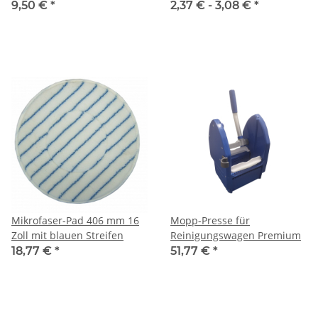
Stück/Set
9,50 €
*
2,37 € -
3,08 €
*
Mikrofaser-Pad 406 mm 16
Mopp-Presse für
Zoll mit blauen Streifen
Reinigungswagen Premium
18,77 €
*
51,77 €
*