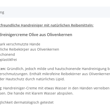
ung
freundliche Handreiniger mit natürlichen Reibemitteln:
dreinigercreme Olive aus Olivenkernen
tark verschmutzte Hände
liche Reibekörper aus Olivenkernen
schonend
plastikfrei
ten:
Gründlich, jedoch milde und hautschonende Handreinigung b
Verschmutzungen. Enthält mikrofeine Reibekörner aus Olivenkerne
der Hautschutz durch natürliches Lipid.
g:
Handreiniger-Creme mit etwas Wasser in den Händen verreibe
sen. Die hände mit klarem Wasser abspülen.
lichkeit dermatologisch getestet