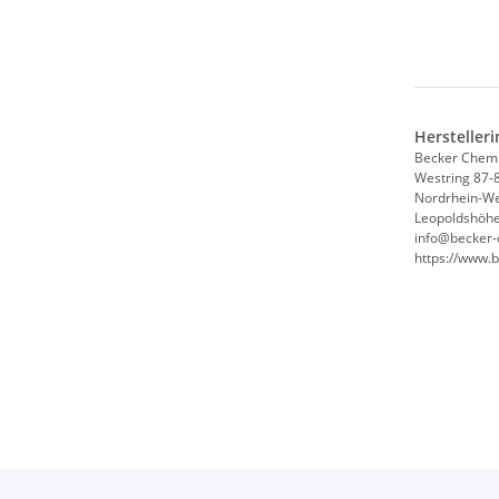
Hersteller
Becker Chem
Westring 87-
Nordrhein-We
Leopoldshöhe
info@becker-
https://www.