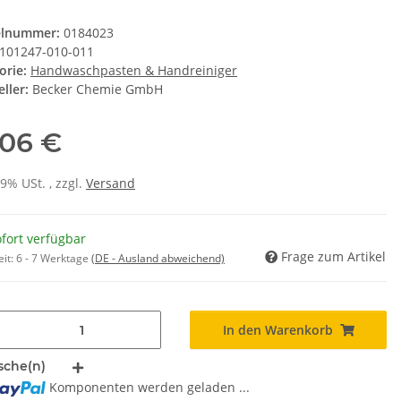
elnummer:
0184023
101247-010-011
orie:
Handwaschpasten & Handreiniger
ller:
Becker Chemie GmbH
,06 €
19% USt. , zzgl.
Versand
fort verfügbar
Frage zum Artikel
eit:
6 - 7 Werktage
(DE - Ausland abweichend)
In den Warenkorb
sche(n)
Komponenten werden geladen ...