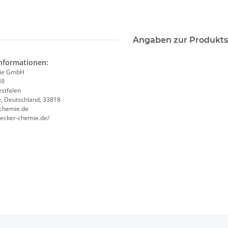
Angaben zur Produkts
informationen:
ie GmbH
89
stfalen
, Deutschland, 33818
chemie.de
becker-chemie.de/