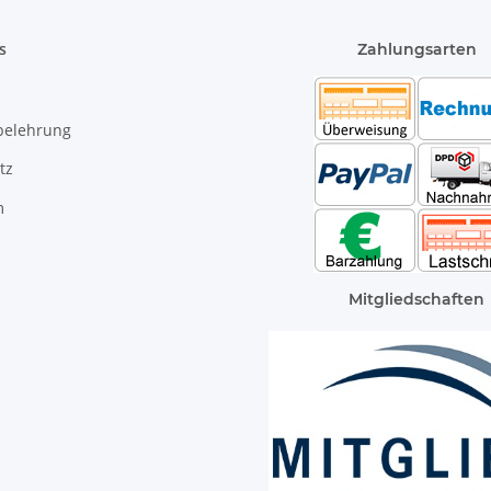
s
Zahlungsarten
belehrung
tz
m
Mitgliedschaften