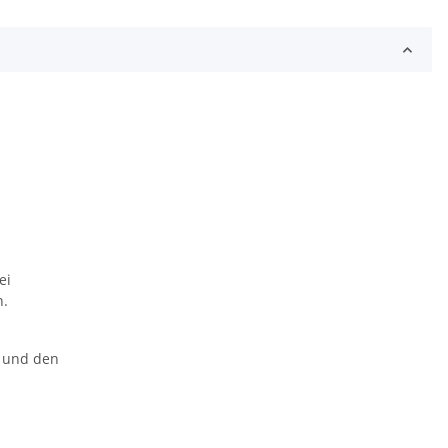
ei
n.
n und den