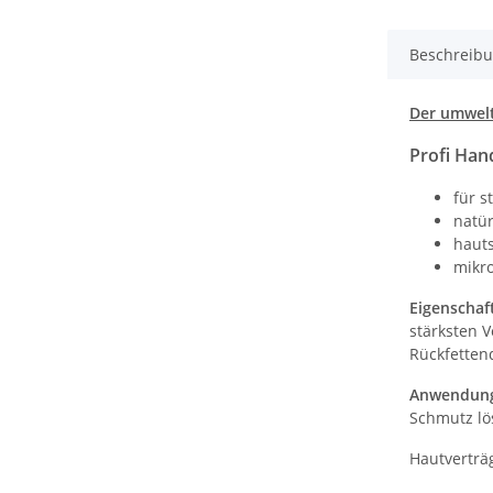
Beschreib
Der umwelt
Profi Han
für s
natür
haut
mikro
Eigenschaf
stärksten 
Rückfetten
Anwendun
Schmutz lö
Hautverträg