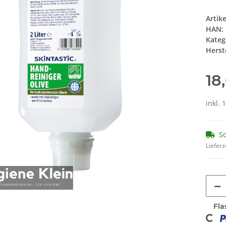
Artik
HAN:
Kateg
Herste
18
inkl. 
So
Lieferz
Loading...
Fla