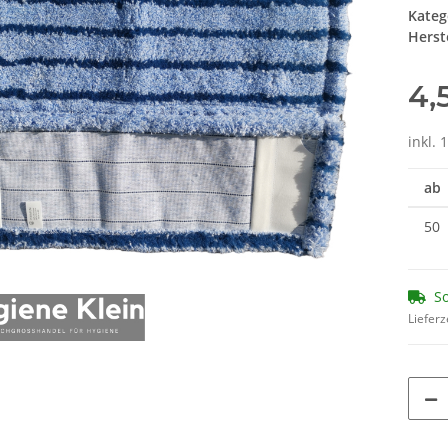
Kateg
Herste
4,
inkl. 
ab
50
So
Lieferz