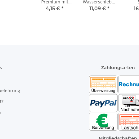
Premium mit
Wasserschieber
grauen Streifen
Metall verzinkt
Kunst
4,15 €
*
11,09 €
*
16
50 cm
45cm
s
Zahlungsarten
belehrung
tz
m
Mitgliedschaften