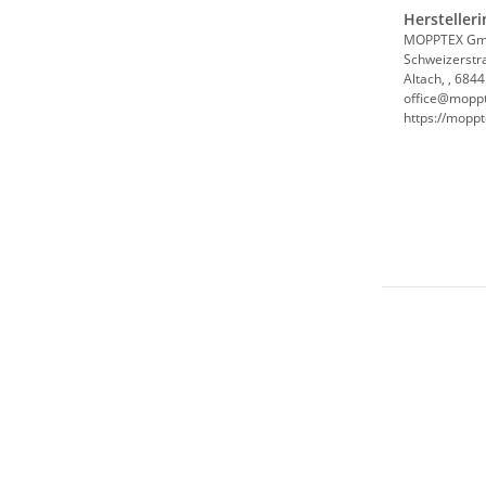
Hersteller
MOPPTEX G
Schweizerstr
Altach, , 6844
office@mopp
https://mopp