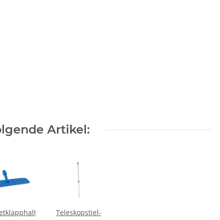
lgende Artikel:
tklapphalter
Teleskopstiel-