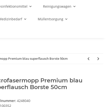
sinfektionsmittel
Reinigungswagen
Medizinbedarf
Müllentsorgung
mopp Premium blau superflausch Borste 50cm
crofasermopp Premium blau
perflausch Borste 50cm
elnummer:
4248040
100352