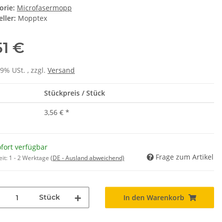
orie:
Microfasermopp
ller:
Mopptex
51 €
19% USt. , zzgl.
Versand
Stückpreis / Stück
3,56 €
*
fort verfügbar
Frage zum Artikel
eit:
1 - 2 Werktage
(DE - Ausland abweichend)
Stück
In den Warenkorb