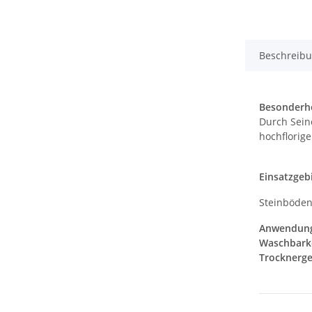
Beschreib
Besonderhe
Durch Seine
hochflorig
Einsatzgebi
Steinböden
Anwendun
Waschbarke
Trocknerge