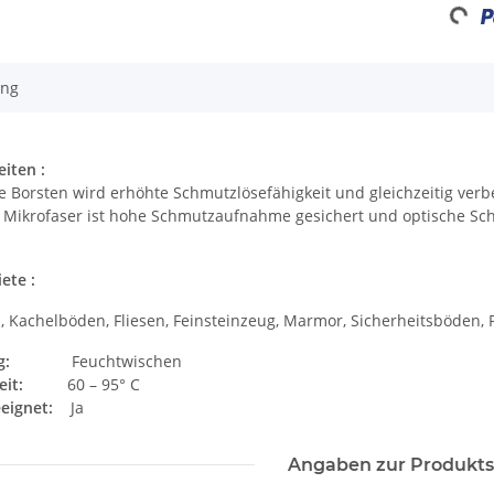
Loadin
ung
iten :
 Borsten wird erhöhte Schmutzlösefähigkeit und gleichzeitig verbes
e Mikrofaser ist hohe Schmutzaufnahme gesichert und optische Sc
ete :
, Kachelböden, Fliesen, Feinsteinzeug, Marmor, Sicherheitsböden, 
g:
Feuchtwischen
it:
60 – 95° C
eignet:
Ja
Angaben zur Produkts