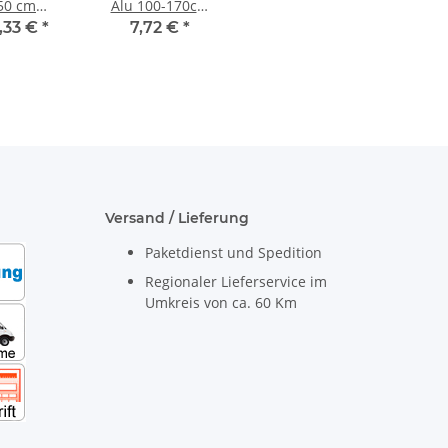
50 cm
Alu 100-170cm
stoff blau
mit drehbarem
,33 €
*
7,72 €
*
Griffkopf
Versand / Lieferung
Paketdienst und Spedition
Regionaler Lieferservice im
Umkreis von ca. 60 Km