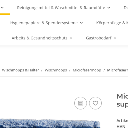
Reinigungsmittel & Waschmittel & Raumdüfte
De
Hygienepapiere & Spendersysteme
Körperpflege & 
Arbeits & Gesundheitsschutz
Gastrobedarf
Wischmopps & Halter
Wischmopps
Microfasermopp
Microfaser
Mi
su
Artik
HAN: