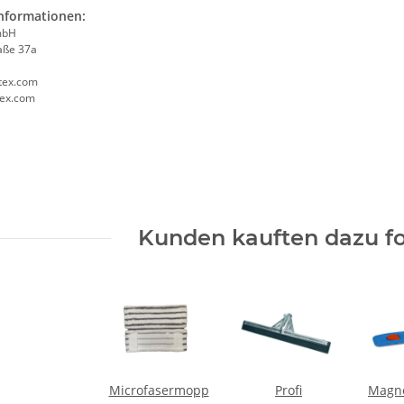
informationen:
mbH
aße 37a
tex.com
tex.com
Kunden kauften dazu fo
Microfasermopp
Profi
Magne