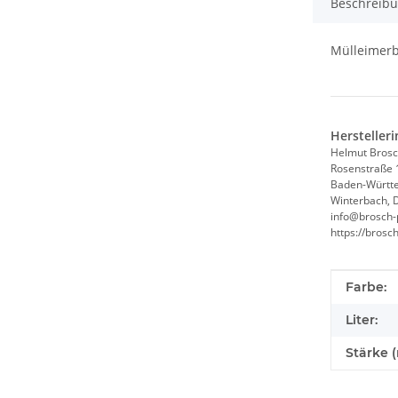
Beschreib
Mülleimerb
Hersteller
Helmut Brosc
Rosenstraße 
Baden-Württ
Winterbach, 
info@brosch-
https://brosc
Produkte
Wert
Farbe:
Liter:
Stärke (