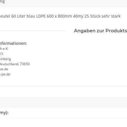
ung
eutel 60 Liter blau LDPE 600 x 800mm 40my 25 Stück sehr stark
Angaben zur Produkts
informationen:
h e.K.
15
emberg
Deutschland, 73650
pe.de
h-pe.de
igenschaft
my):