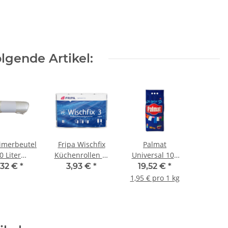
lgende Artikel:
imerbeutel
Fripa Wischfix
Palmat
0 Liter
Küchenrollen 3-
Universal 100
nsparent
lagig 4x51 Blatt
WL
,32 €
*
3,93 €
*
19,52 €
*
 63x74 cm
Zellstoff
Universalwaschmittel
1,95 € pro 1 kg
) 50 Stück
hochweiß 4
für Weiß- und
Rolle
Rollen/Pack
Buntwäsche 10
kg/Sack