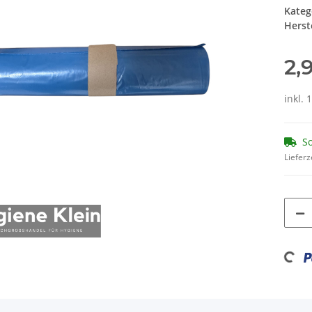
Kateg
Herste
2,
inkl. 
So
Lieferz
Loadin