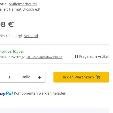
orie:
Mülleimerbeutel
ller:
Helmut Brosch e.K.
98 €
19% USt. , zzgl.
Versand
fort verfügbar
Frage zum Artikel
eit:
4 - 5 Werktage
(DE - Ausland abweichend)
Rolle
In den Warenkorb
g...
Komponenten werden geladen ...