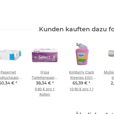
Kunden kauften dazu fo
Papernet
Fripa
Kimberly Clark
Mülle
ndtuchpapier
Toilettenpapier
Kleenex 6331
6
perior TAD 2
Select Tissue
Waschlotion
tra
50,34 €
*
38,34 €
*
65,39 €
*
2
agig Z-Fold
hochweiß 3lagig
pink 6x1l
HDPE
0,80 € pro 1
10,90 € pro 1 l
Interfold
250 Blatt 48
/Karton
(7my
Rollen
20,3x24cm
Rollen/Pack
00St./Karton