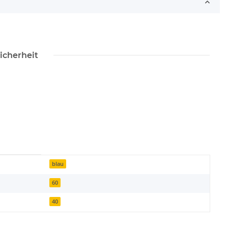
icherheit
blau
60
40