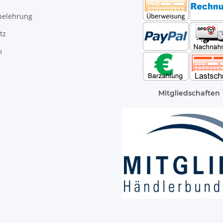
belehrung
tz
m
Mitgliedschaften