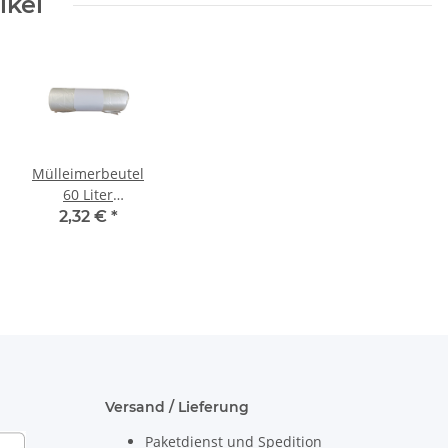
ikel
Mülleimerbeutel
60 Liter
transparent
2,32 €
*
HDPE 63x74 cm
(7my) 50 Stück
Rolle
Versand / Lieferung
Paketdienst und Spedition