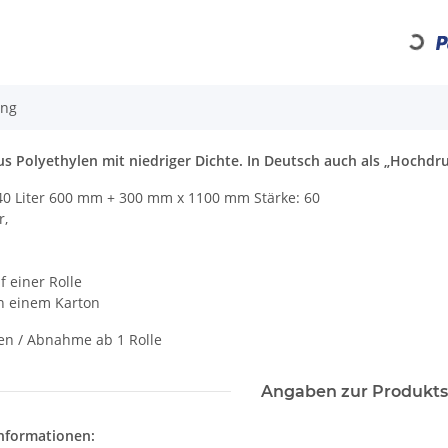
Loading...
ung
us Polyethylen mit niedriger Dichte. In Deutsch auch als „Hochdr
40 Liter 600 mm + 300 mm x 1100 mm Stärke: 60
r,
f einer Rolle
in einem Karton
len / Abnahme ab 1 Rolle
Angaben zur Produkts
informationen: