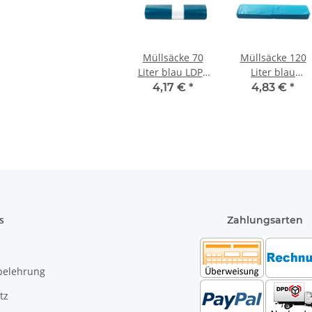
Müllsäcke 70
Müllsäcke 120
Liter blau LDPE
Liter blau
575x1000 mm
700x1100 mm
4,17 €
*
4,83 €
*
Typ 60 (40my) 25
Typ 60 (33my) 25
Stück/Rolle
Stück/Rolle
s
Zahlungsarten
belehrung
tz