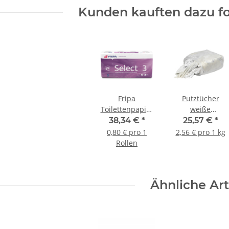
Kunden kauften dazu fo
Fripa
Putztücher
Toilettenpapier
weiße
Select Tissue
Bettwäsche/Poli
38,34 €
*
25,57 €
*
hochweiß 3lagig
- 10 kg/Pack
0,80 € pro 1
2,56 € pro 1 kg
250 Blatt 48
Rollen
Rollen/Pack
Ähnliche Art