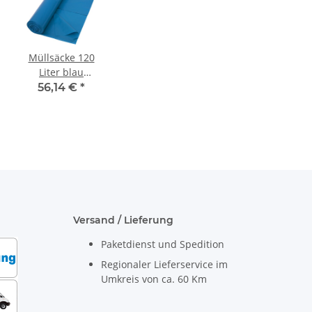
Müllsäcke 120
Liter blau
800x1000 mm
56,14 €
*
Typ 60 (37my) 10
Rollen á 25
Stück/Karton
Versand / Lieferung
Paketdienst und Spedition
Regionaler Lieferservice im
Umkreis von ca. 60 Km