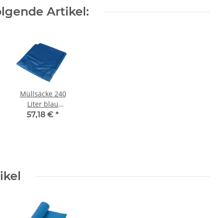
lgende Artikel:
Müllsäcke 240
Liter blau
erleinen
650+550+1350mm
57,18 €
*
Typ100 (90my)
50 Stück/Karton
ikel