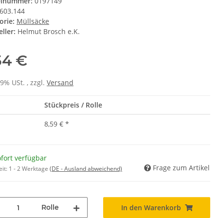
elnummer:
0197149
603.144
orie:
Müllsäcke
ller:
Helmut Brosch e.K.
54 €
19% USt. , zzgl.
Versand
Stückpreis / Rolle
8,59 €
*
fort verfügbar
Frage zum Artikel
eit:
1 - 2 Werktage
(DE - Ausland abweichend)
Rolle
In den Warenkorb