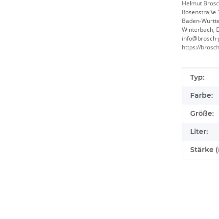
Helmut Brosc
Rosenstraße 
Baden-Württ
Winterbach, 
info@brosch-
https://brosc
Produkte
Wert
Typ:
Farbe:
Größe:
Liter:
Stärke (