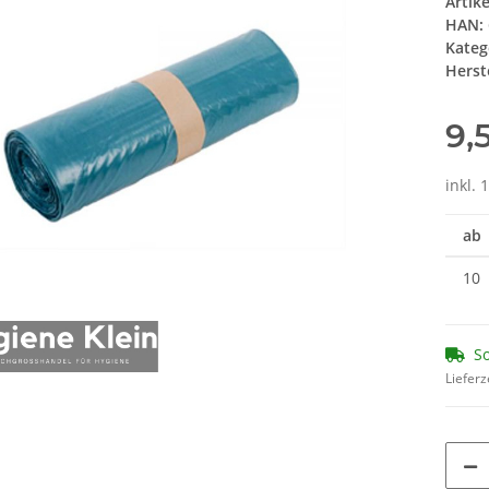
Artik
HAN:
Kateg
Herste
9,
inkl. 
ab
10
So
Lieferz