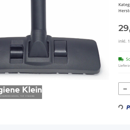
Kateg
Herste
29
inkl. 
So
Lieferz
Loading...