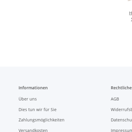
H
P
har
2
Informationen
Rechtliche
Über uns
AGB
Dies tun wir für Sie
Widerrufs
Zahlungsmöglichkeiten
Datenschu
Versandkosten
Impressu