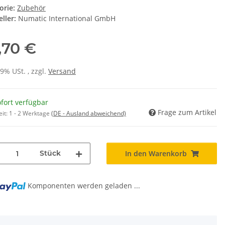
orie:
Zubehör
ller:
Numatic International GmbH
,70 €
19% USt. , zzgl.
Versand
fort verfügbar
Frage zum Artikel
eit:
1 - 2 Werktage
(DE - Ausland abweichend)
Stück
In den Warenkorb
Komponenten werden geladen ...