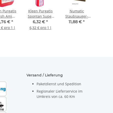
n Purgatis
Kleen Purgatis
Numatic
ush Ami
Spontan Super
Staubsauger-
ärreiniger
Sanitärgrundreiniger
Filterbeutel
,76 €
*
6,32 €
*
11,88 €
*
/Kanister
1 l/Flasche
NVM-1C/2
 € pro 1 l
6,32 € pro 1 l
doppellagig
ungebleicht 10
Stück/Pack
Versand / Lieferung
Paketdienst und Spedition
Regionaler Lieferservice im
Umkreis von ca. 60 Km