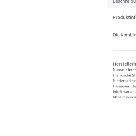
Beschreib
Produktinf
Die Kombid
Hersteller
Numatic Inte
Fränkische S
Niedersachs
Hannover, De
info@numatic
https://www.