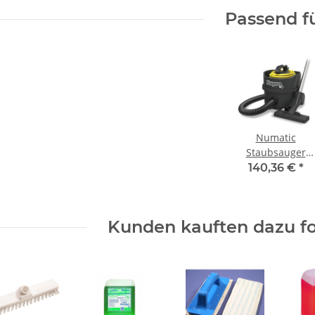
Passend f
Numatic
Staubsauger
"Nupro Reflo"
140,36 €
*
PRP180-11, reflo
Kunden kauften dazu fo