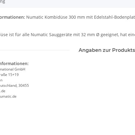
ung
ormationen:
Numatic Kombidüse 300 mm mit Edelstahl-Bodenplatt
üse ist für alle Numatic Sauggeräte mit 32 mm Ø geeignet, hat ei
Angaben zur Produkts
informationen:
rnational GmbH
traße 15+19
en
utschland, 30455
.de
numatic.de