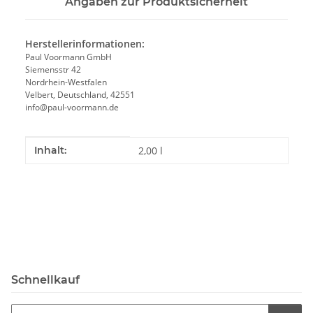
Angaben zur Produktsicherheit
Herstellerinformationen:
Paul Voormann GmbH
Siemensstr 42
Nordrhein-Westfalen
Velbert, Deutschland, 42551
info@paul-voormann.de
Produkteigenschaft
Wert
Inhalt:
2,00 l
Schnellkauf