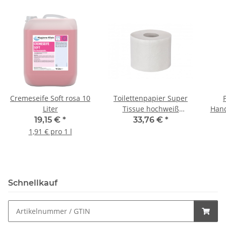
Cremeseife Soft rosa 10
Toilettenpapier Super
Liter
Tissue hochweiß
Hand
Zellstoff 3lagig 250 Blatt
19,15 €
*
33,76 €
*
56 Rollen/Pack
1,91 € pro 1 l
Schnellkauf