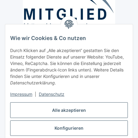
Wie wir Cookies & Co nutzen
Versand / Lieferung
Durch Klicken auf „Alle akzeptieren“ gestatten Sie den
Paketdienst und Spedition
Einsatz folgender Dienste auf unserer Website: YouTube,
Regionaler Lieferservice im Umkreis von ca. 60 Km
Vimeo, ReCaptcha. Sie können die Einstellung jederzeit
ändern (Fingerabdruck-Icon links unten). Weitere Details
Sicherheit
finden Sie unter
Konfigurieren
und in unserer
Datenschutzerklärung
.
Impressum
|
Datenschutz
Alle akzeptieren
Vertrag widerrufen
Konfigurieren
* Alle Preise inkl. gesetzlicher USt., zzgl.
Versand