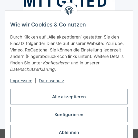
Wie wir Cookies & Co nutzen
Versand / Lieferung
Durch Klicken auf „Alle akzeptieren“ gestatten Sie den
Paketdienst und Spedition
Einsatz folgender Dienste auf unserer Website: YouTube,
Vimeo, ReCaptcha. Sie können die Einstellung jederzeit
Regionaler Lieferservice im Umkreis von ca. 60 Km
ändern (Fingerabdruck-Icon links unten). Weitere Details
Sicherheit
finden Sie unter
Konfigurieren
und in unserer
Datenschutzerklärung
.
Impressum
|
Datenschutz
Alle akzeptieren
Vertrag widerrufen
Konfigurieren
* Alle Preise inkl. gesetzlicher USt., zzgl.
Versand
Ablehnen
© Hygiene Klein André Klein e.K.
Schreib-, Druckfehler und Irrtümer