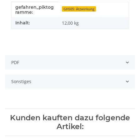
gefahren_piktog
Produkteigenschaft
Wert
GHS05: Ätzwirkung
ramme:
Inhalt:
12,00 kg
PDF
Sonstiges
Kunden kauften dazu folgende
Artikel: