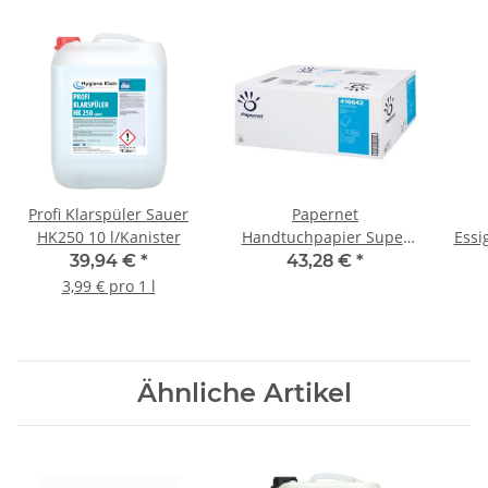
Profi Klarspüler Sauer
Papernet
HK250 10 l/Kanister
Handtuchpapier Super
Essi
White Special RC-Tissue
39,94 €
*
43,28 €
*
2l.V-Falz 24x23cm
3,99 € pro 1 l
3990St./Karton
Ähnliche Artikel