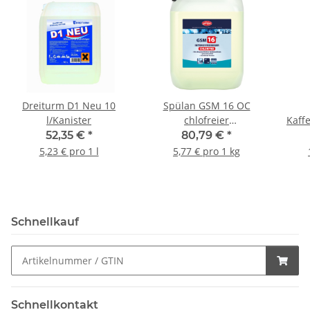
Dreiturm D1 Neu 10
Spülan GSM 16 OC
l/Kanister
chlofreier
Kaff
Intensivreiniger für
52,35 €
*
80,79 €
*
Spülmaschinen 14
5,23 € pro 1 l
5,77 € pro 1 kg
kg/Kanister
Schnellkauf
Schnellkontakt