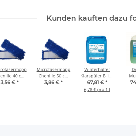
Kunden kauften dazu fo
crofasermopp
Microfasermopp
Winterhalter
D
enille 40 cm
Chenille 50 cm
Klarspüler B 100
Mul
blau
blau
N 10 l Kanister
Hochl
3,56 €
*
3,86 €
*
67,81 €
*
74
10l 
6,78 € pro 1 l