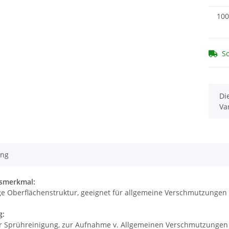
100
So
x
Di
Va
ung
smerkmal:
ige Oberflächenstruktur, geeignet für allgemeine Verschmutzungen
g:
r Sprühreinigung, zur Aufnahme v. Allgemeinen Verschmutzungen