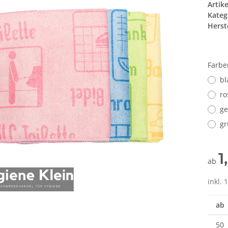
Artik
Kateg
Herste
Farb
bl
ro
ge
gr
1
ab
inkl. 
ab
50