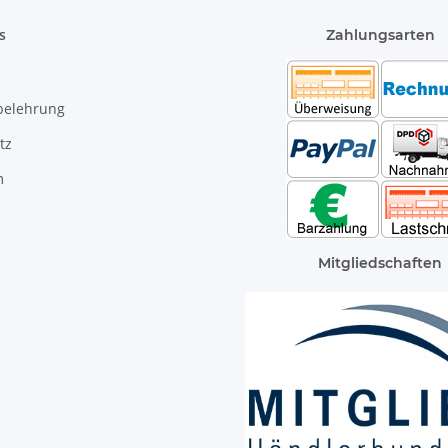
s
Zahlungsarten
belehrung
tz
m
Mitgliedschaften