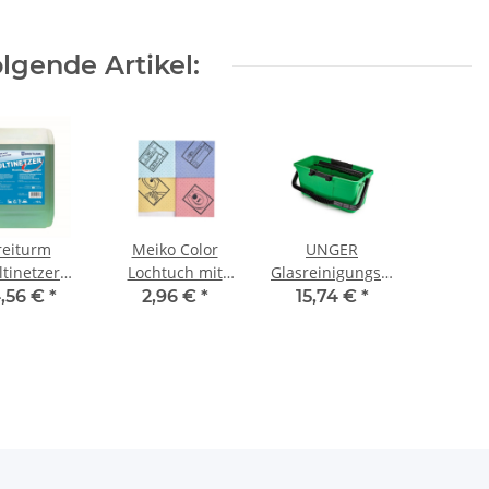
lgende Artikel:
reiturm
Meiko Color
UNGER
tinetzer
Lochtuch mit
Glasreinigungseimer
eistungsreiniger
Piktogramm 37 x
12l grün QB12B
,56 €
*
2,96 €
*
15,74 €
*
/Kanister
38 cm grün -
Schrank