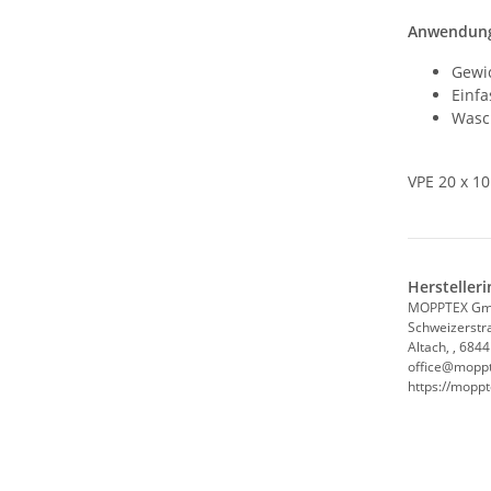
Anwendung
Gewic
Einfa
Wasch
VPE 20 x 1
Hersteller
MOPPTEX G
Schweizerstr
Altach, , 6844
office@mopp
https://mopp