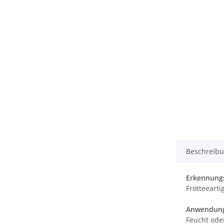
Beschreib
Erkennung
Frotteeart
Anwendun
Feucht ode