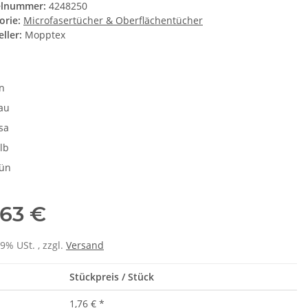
elnummer:
4248250
orie:
Microfasertücher & Oberflächentücher
ller:
Mopptex
en
au
sa
lb
ün
,63 €
19% USt. , zzgl.
Versand
Stückpreis / Stück
1,76 €
*