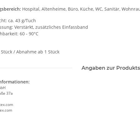
sbereich:
Hospital, Altenheime, Büro, Küche, WC, Sanitär, Wohnra
ht: ca. 43 g/Tuch
ssung: Verstärkt, zusätzliches Einfassband
barkeit: 60 - 90°C
0 Stück / Abnahme ab 1 Stück
Angaben zur Produkts
informationen:
mbH
aße 37a
tex.com
tex.com