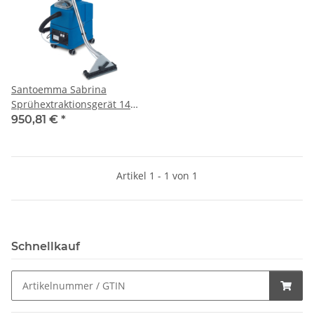
Santoemma Sabrina
Sprühextraktionsgerät 14
Liter 1x 500W Motor, kpl. mit
950,81 €
*
Schlauch
Artikel 1 - 1 von 1
Schnellkauf