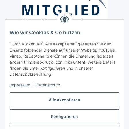
Wie wir Cookies & Co nutzen
Versand / Lieferung
Durch Klicken auf „Alle akzeptieren“ gestatten Sie den
Paketdienst und Spedition
Einsatz folgender Dienste auf unserer Website: YouTube,
Regionaler Lieferservice im Umkreis von ca. 60 Km
Vimeo, ReCaptcha. Sie können die Einstellung jederzeit
ändern (Fingerabdruck-Icon links unten). Weitere Details
Sicherheit
finden Sie unter
Konfigurieren
und in unserer
Datenschutzerklärung
.
Impressum
|
Datenschutz
Alle akzeptieren
Vertrag widerrufen
Konfigurieren
* Alle Preise inkl. gesetzlicher USt., zzgl.
Versand