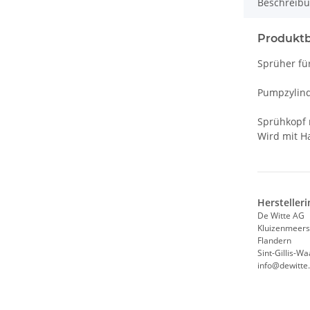
Beschreib
Produkt
Sprüher fü
Pumpzylind
Sprühkopf 
Wird mit H
Hersteller
De Witte AG
Kluizenmeers
Flandern
Sint-Gillis-W
info@dewitte