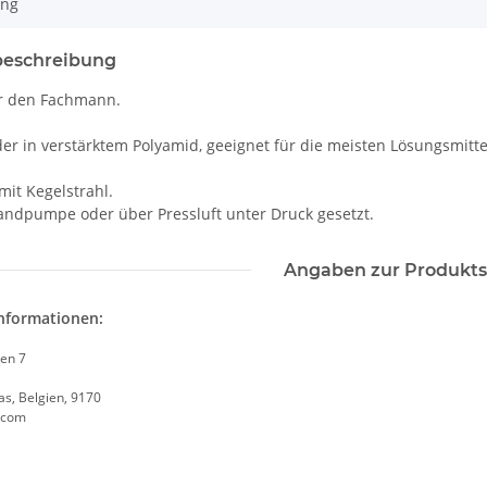
ung
beschreibung
r den Fachmann.
er in verstärktem Polyamid, geeignet für die meisten Lösungsmitte
mit Kegelstrahl.
andpumpe oder über Pressluft unter Druck gesetzt.
Angaben zur Produkts
informationen:
en 7
aas, Belgien, 9170
.com