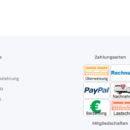
s
Zahlungsarten
belehrung
tz
m
Mitgliedschaften