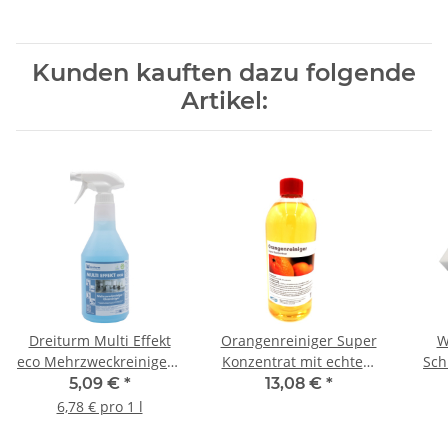
Kunden kauften dazu folgende
Artikel:
Dreiturm Multi Effekt
Orangenreiniger Super
W
eco Mehrzweckreiniger /
Konzentrat mit echtem
Sch
Glasreiniger 750ml
ätherischem Orangenöl
14 
5,09 €
*
13,08 €
*
Sprühflasche
1 l/Flasche
6,78 € pro 1 l