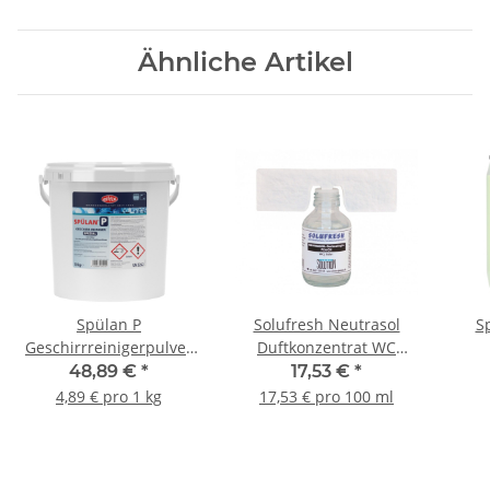
Ähnliche Artikel
Spülan P
Solufresh Neutrasol
S
Geschirrreinigerpulver
Duftkonzentrat WC
spezial 10 kg/Eimer
Peach 100ml
In
48,89 €
*
17,53 €
*
(Einsatzbereich WC )
S
4,89 € pro 1 kg
17,53 € pro 100 ml