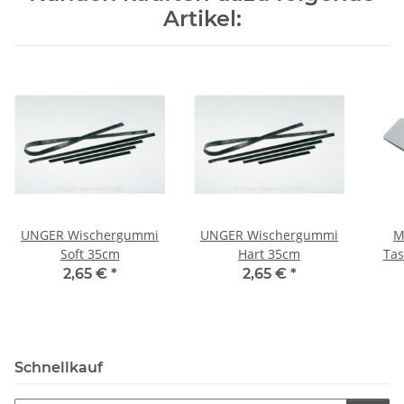
Artikel:
UNGER Wischergummi
UNGER Wischergummi
M
Soft 35cm
Hart 35cm
Ta
2,65 €
*
2,65 €
*
Schnellkauf