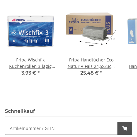
Fripa Wischfix
Fripa Handtücher Eco
Küchenrollen 3-lagig
Natur V-Falz 24,5x23cm
Han
4x51 Blatt Zellstoff
1agig 5000 Stück/Karton
3,93 €
*
25,48 €
*
hochweiß 4 Rollen/Pack
Schnellkauf