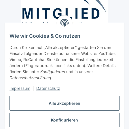
Wie wir Cookies & Co nutzen
Versand / Lieferung
Durch Klicken auf „Alle akzeptieren“ gestatten Sie den
Paketdienst und Spedition
Einsatz folgender Dienste auf unserer Website: YouTube,
Regionaler Lieferservice im Umkreis von ca. 60 Km
Vimeo, ReCaptcha. Sie können die Einstellung jederzeit
ändern (Fingerabdruck-Icon links unten). Weitere Details
Sicherheit
finden Sie unter
Konfigurieren
und in unserer
Datenschutzerklärung
.
Impressum
|
Datenschutz
Alle akzeptieren
Vertrag widerrufen
Konfigurieren
* Alle Preise inkl. gesetzlicher USt., zzgl.
Versand