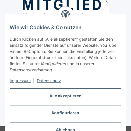
Wie wir Cookies & Co nutzen
Versand / Lieferung
Durch Klicken auf „Alle akzeptieren“ gestatten Sie den
Paketdienst und Spedition
Einsatz folgender Dienste auf unserer Website: YouTube,
Regionaler Lieferservice im Umkreis von ca. 60 Km
Vimeo, ReCaptcha. Sie können die Einstellung jederzeit
ändern (Fingerabdruck-Icon links unten). Weitere Details
Sicherheit
finden Sie unter
Konfigurieren
und in unserer
Datenschutzerklärung
.
Impressum
|
Datenschutz
Alle akzeptieren
Vertrag widerrufen
Konfigurieren
* Alle Preise inkl. gesetzlicher USt., zzgl.
Versand
Ablehnen