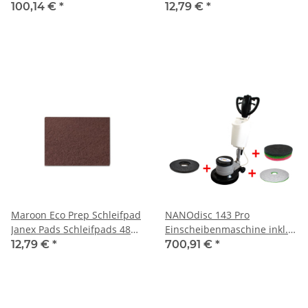
und Ablagekorb
335 mm
100,14 €
*
12,79 €
*
Maroon Eco Prep Schleifpad
NANOdisc 143 Pro
Janex Pads Schleifpads 480
Einscheibenmaschine inkl.
x 335 mm
Tank + Treibteller und
12,79 €
*
700,91 €
*
Komb-X Pad