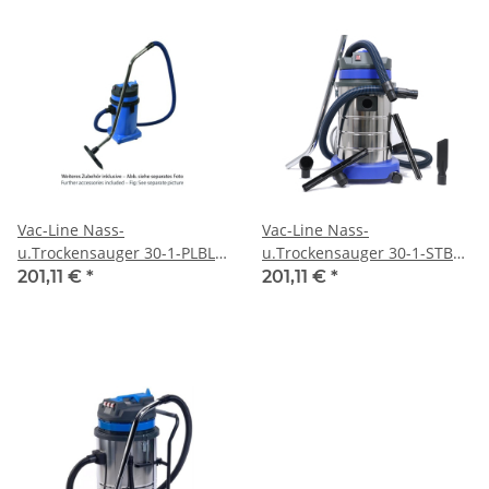
Vac-Line Nass-
Vac-Line Nass-
u.Trockensauger 30-1-PLBL
u.Trockensauger 30-1-STBL
30 Liter
30 Liter
201,11 €
*
201,11 €
*