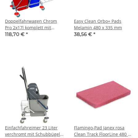
Doppelfahrwagen Chrom
Easy Clean Orbo+ Pads
Pro 2x17l komplett mit
Melamin 480 x 335 mm
Halterung für Müllsack und
118,70 €
*
38,56 €
*
Korb
Einfachfahreimer 23 Liter
Flamingo-Pad Janex rosa
verchromt mit Schubbügel
Clean Track FloorLine 480 x