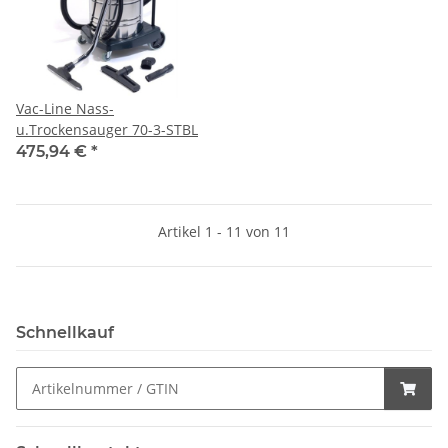
Vac-Line Nass-
u.Trockensauger 70-3-STBL
475,94 €
*
Artikel 1 - 11 von 11
Schnellkauf