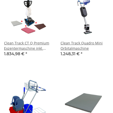
Clean Track CT Q Premium
Clean Track Quadro Mini
Exzentermaschine inkl.
Orbitalmaschine
Treibteller, 8
1.834,98 €
*
1.248,31 €
*
Zusatzgewichte, Wassertank
und 3 Pads (Maroon,
Flamingo und Orbo+)