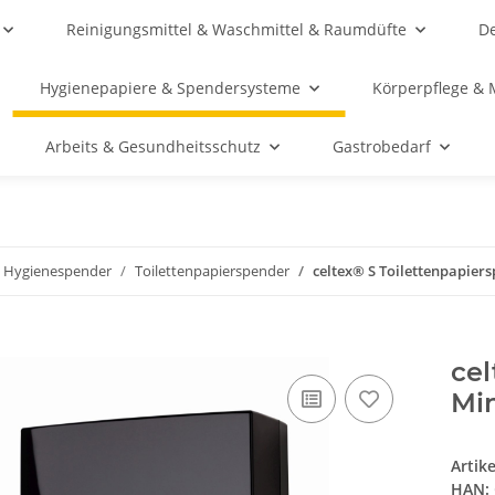
Reinigungsmittel & Waschmittel & Raumdüfte
De
Hygienepapiere & Spendersysteme
Körperpflege & 
Arbeits & Gesundheitsschutz
Gastrobedarf
Hygienespender
Toilettenpapierspender
celtex® S Toilettenpapier
cel
Mi
Artik
HAN: