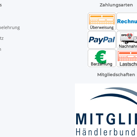
s
Zahlungsarten
belehrung
tz
m
Mitgliedschaften