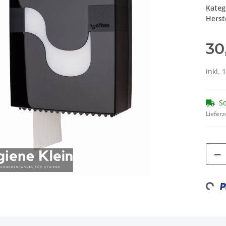
Kateg
Herste
30
inkl. 
So
Lieferz
Loadin