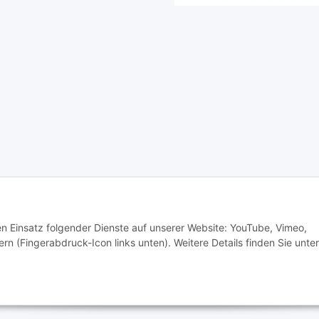
é Klein e.K.
Schreib-, Druckfehler und Irrtümer vorbehalten.
den Einsatz folgender Dienste auf unserer Website: YouTube, Vimeo,
rn (Fingerabdruck-Icon links unten). Weitere Details finden Sie unter