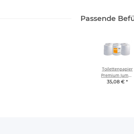
Passende Befü
Toilettenpapier
Premium Jumbo
Zellstoff Tissue
35,08 €
*
hochweiß 2lagig
180m
12Ro./Pack