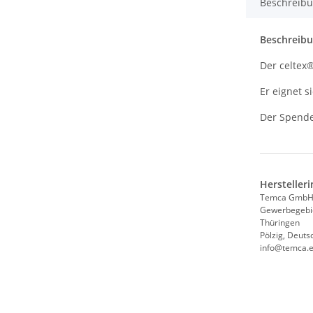
Beschreib
Beschreib
Der celtex®
Er eignet 
Der Spende
Hersteller
Temca GmbH
Gewerbegebi
Thüringen
Pölzig, Deuts
info@temca.