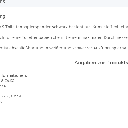
ung
ung
 S Toilettenpapierspender schwarz besteht aus Kunststoff mit eine
sich für eine Toilettenpapierrolle mit einem maximalen Durchmess
r ist abschließbar und in weißer und schwarzer Ausführung erhält
Angaben zur Produkts
informationen:
 & Co.KG
et 4
chland, 07554
eu