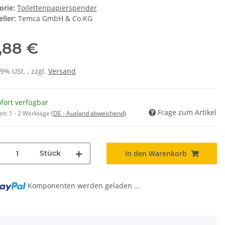
orie:
Toilettenpapierspender
ller:
Temca GmbH & Co.KG
,88 €
19% USt. , zzgl.
Versand
fort verfügbar
Frage zum Artikel
eit:
1 - 2 Werktage
(DE - Ausland abweichend)
Stück
In den Warenkorb
g...
Komponenten werden geladen ...