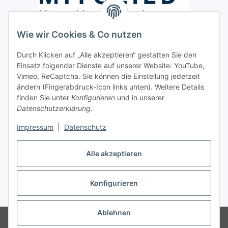
Wie wir Cookies & Co nutzen
Versand / Lieferung
Durch Klicken auf „Alle akzeptieren“ gestatten Sie den
Paketdienst und Spedition
Einsatz folgender Dienste auf unserer Website: YouTube,
Regionaler Lieferservice im Umkreis von ca. 60 Km
Vimeo, ReCaptcha. Sie können die Einstellung jederzeit
ändern (Fingerabdruck-Icon links unten). Weitere Details
Sicherheit
finden Sie unter
Konfigurieren
und in unserer
Datenschutzerklärung
.
Impressum
|
Datenschutz
Alle akzeptieren
Vertrag widerrufen
Konfigurieren
* Alle Preise inkl. gesetzlicher USt., zzgl.
Versand
Ablehnen
© Hygiene Klein André Klein e.K.
Schreib-, Druckfehler und Irrtümer