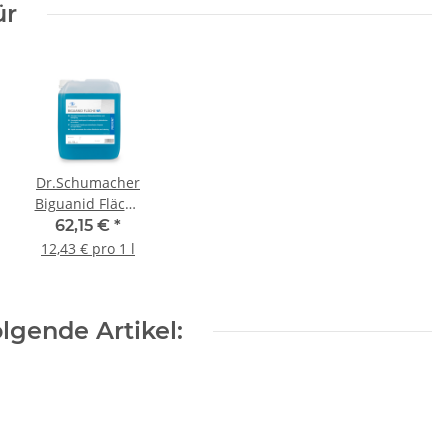
ür
Dr.Schumacher
Biguanid Fläche
NR 5 l/Kanister
62,15 €
*
12,43 € pro 1 l
ion
lgende Artikel: