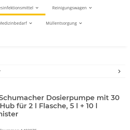
sinfektionsmittel
Reinigungswagen
Medizinbedarf
Müllentsorgung
r
.Schumacher Dosierpumpe mit 30
Hub für 2 l Flasche, 5 l + 10 l
ister