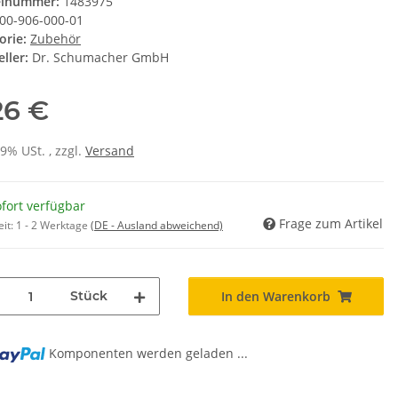
elnummer:
1483975
00-906-000-01
orie:
Zubehör
ller:
Dr. Schumacher GmbH
26 €
19% USt. , zzgl.
Versand
fort verfügbar
Frage zum Artikel
eit:
1 - 2 Werktage
(DE - Ausland abweichend)
Stück
In den Warenkorb
Komponenten werden geladen ...