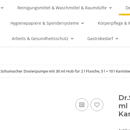
Reinigungsmittel & Waschmittel & Raumdüfte
De
Hygienepapiere & Spendersysteme
Körperpflege & 
Arbeits & Gesundheitsschutz
Gastrobedarf
.Schumacher Dosierpumpe mit 30 ml Hub für 2 l Flasche, 5 l + 10 l Kaniste
Dr
ml 
Kan