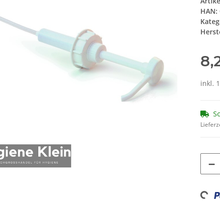
Artik
HAN:
Kateg
Herste
8,
inkl. 
So
Lieferz
Loading...