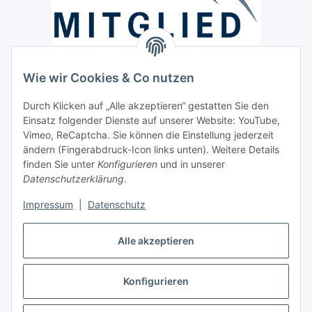
Wie wir Cookies & Co nutzen
Versand / Lieferung
Durch Klicken auf „Alle akzeptieren“ gestatten Sie den
Paketdienst und Spedition
Einsatz folgender Dienste auf unserer Website: YouTube,
Vimeo, ReCaptcha. Sie können die Einstellung jederzeit
Regionaler Lieferservice im Umkreis von ca. 60 Km
ändern (Fingerabdruck-Icon links unten). Weitere Details
Sicherheit
finden Sie unter
Konfigurieren
und in unserer
Datenschutzerklärung
.
Impressum
|
Datenschutz
Alle akzeptieren
Vertrag widerrufen
Konfigurieren
* Alle Preise inkl. gesetzlicher USt., zzgl.
Versand