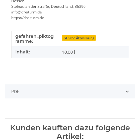
Hessen
Steinau an der Straße, Deutschland, 36396
info@dreiturm.de
https://dreiturm.de
gefahren_piktog
Produkteigenschaft
Wert
GHS05: Ätzwirkung
ramme:
Inhalt:
10,00 l
PDF
Kunden kauften dazu folgende
Artikel: