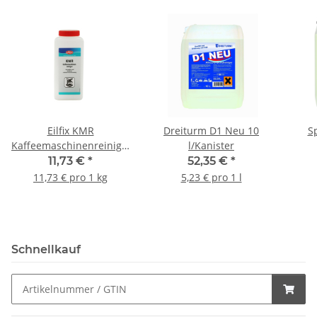
Eilfix KMR
Dreiturm D1 Neu 10
S
Kaffeemaschinenreiniger-
l/Kanister
Pulver 1 kg/Dose
In
11,73 €
*
52,35 €
*
S
11,73 € pro 1 kg
5,23 € pro 1 l
Schnellkauf