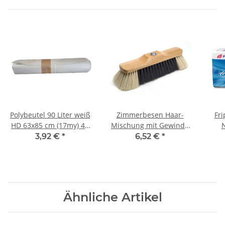
Polybeutel 90 Liter weiß
Zimmerbesen Haar-
Fri
HD 63x85 cm (17my) 40
Mischung mit Gewinde
N
Stück/Rolle
28 cm
ho
3,92 €
*
6,52 €
*
Bl
Ähnliche Artikel