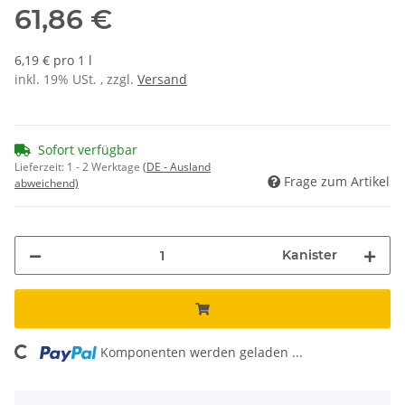
61,86 €
6,19 € pro 1 l
inkl. 19% USt. , zzgl.
Versand
Sofort verfügbar
Lieferzeit:
1 - 2 Werktage
(DE - Ausland
Frage zum Artikel
abweichend)
Kanister
ing...
Komponenten werden geladen ...