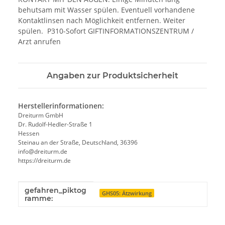
behutsam mit Wasser spülen. Eventuell vorhandene
Kontaktlinsen nach Möglichkeit entfernen. Weiter
spülen. P310-Sofort GIFTINFORMATIONSZENTRUM /
Arzt anrufen
Angaben zur Produktsicherheit
Herstellerinformationen:
Dreiturm GmbH
Dr. Rudolf-Hedler-Straße 1
Hessen
Steinau an der Straße, Deutschland, 36396
info@dreiturm.de
https://dreiturm.de
gefahren_piktog
Produkteigenschaft
Wert
GHS05: Ätzwirkung
ramme: