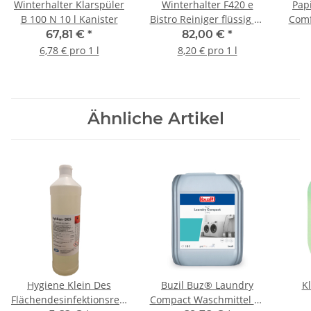
Winterhalter Klarspüler
Winterhalter F420 e
Pap
B 100 N 10 l Kanister
Bistro Reiniger flüssig 12
Comf
kg/Kanister
Recy
67,81 €
*
82,00 €
*
6,78 € pro 1 l
8,20 € pro 1 l
Ähnliche Artikel
Hygiene Klein Des
Buzil Buz® Laundry
Kl
Flächendesinfektionsreiniger
Compact Waschmittel 10