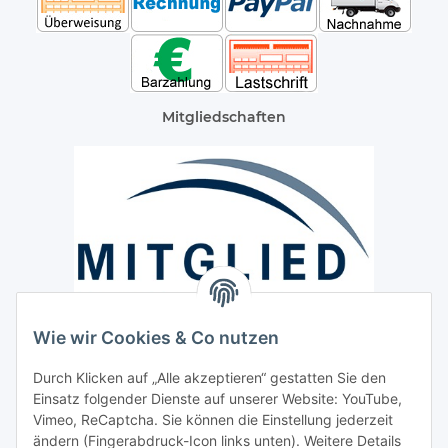
Mitgliedschaften
Wie wir Cookies & Co nutzen
Versand / Lieferung
Durch Klicken auf „Alle akzeptieren“ gestatten Sie den
Paketdienst und Spedition
Einsatz folgender Dienste auf unserer Website: YouTube,
Vimeo, ReCaptcha. Sie können die Einstellung jederzeit
Regionaler Lieferservice im Umkreis von ca. 60 Km
ändern (Fingerabdruck-Icon links unten). Weitere Details