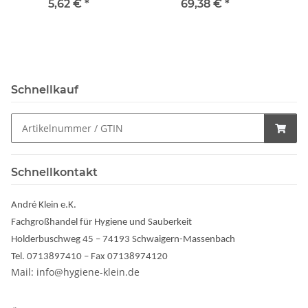
Konzentrat 1 l/Flasche
Liter
G
5,62 €
*
69,38 €
*
Schnellkauf
Schnellkontakt
André Klein e.K.
Fachgroßhandel für Hygiene und Sauberkeit
Holderbuschweg 45 – 74193 Schwaigern-Massenbach
Tel. 0713897410 – Fax 07138974120
Mail: info@hygiene-klein.de