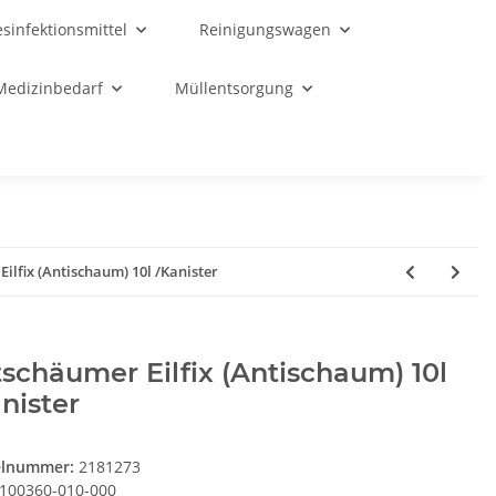
sinfektionsmittel
Reinigungswagen
Medizinbedarf
Müllentsorgung
ilfix (Antischaum) 10l /Kanister
schäumer Eilfix (Antischaum) 10l
nister
elnummer:
2181273
100360-010-000