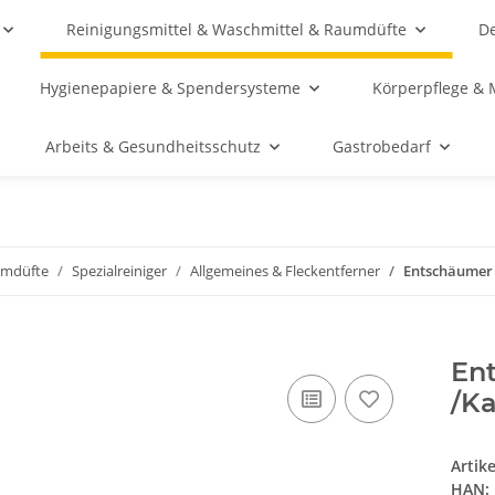
Reinigungsmittel & Waschmittel & Raumdüfte
De
Hygienepapiere & Spendersysteme
Körperpflege & 
Arbeits & Gesundheitsschutz
Gastrobedarf
umdüfte
Spezialreiniger
Allgemeines & Fleckentferner
Entschäumer E
Ent
/Ka
Artik
HAN: