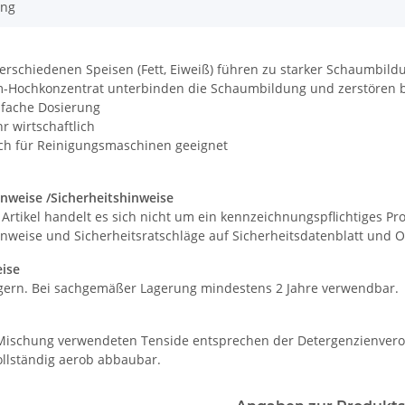
ung
 verschiedenen Speisen (Fett, Eiweiß) führen zu starker Schaumbil
-Hochkonzentrat unterbinden die Schaumbildung und zerstören 
ache Dosierung
 wirtschaftlich
 für Reinigungsmaschinen geeignet
nweise /Sicherheitshinweise
 Artikel handelt es sich nicht um ein kennzeichnungspflichtiges 
nweise und Sicherheitsratschläge auf Sicherheitsdatenblatt und O
ise
lagern. Bei sachgemäßer Lagerung mindestens 2 Jahre verwendbar.
 Mischung verwendeten Tenside entsprechen der Detergenzienvero
ollständig aerob abbaubar.