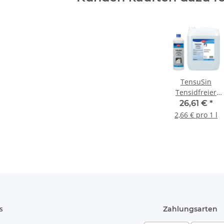
TensuSin
Tensidfreier
Universalreinige
26,61 €
*
10 Liter
2,66 € pro 1 l
s
Zahlungsarten