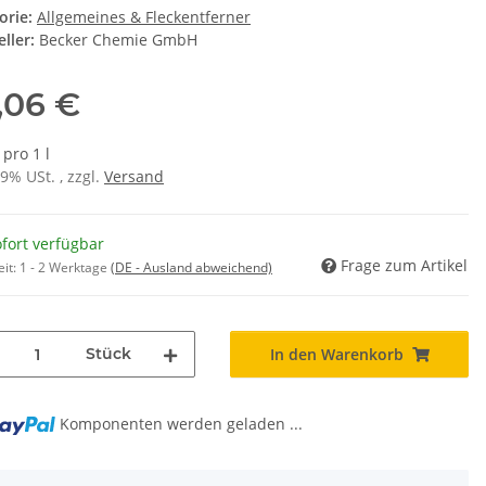
orie:
Allgemeines & Fleckentferner
ller:
Becker Chemie GmbH
,06 €
 pro 1 l
19% USt. , zzgl.
Versand
fort verfügbar
Frage zum Artikel
eit:
1 - 2 Werktage
(DE - Ausland abweichend)
Stück
In den Warenkorb
Komponenten werden geladen ...
g...