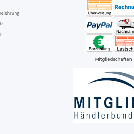
belehrung
tz
m
Mitgliedschaften