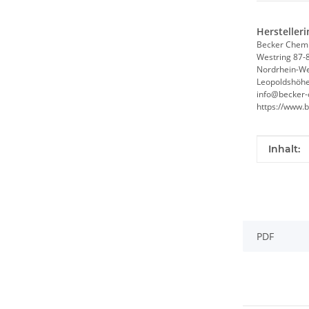
Hersteller
Becker Chem
Westring 87-
Nordrhein-We
Leopoldshöhe
info@becker-
https://www.
Produkte
Wert
Inhalt:
PDF