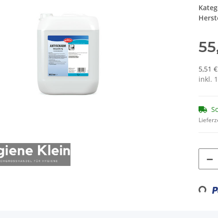
Kateg
Herste
55
5,51 €
inkl. 
So
Lieferz
Loadin