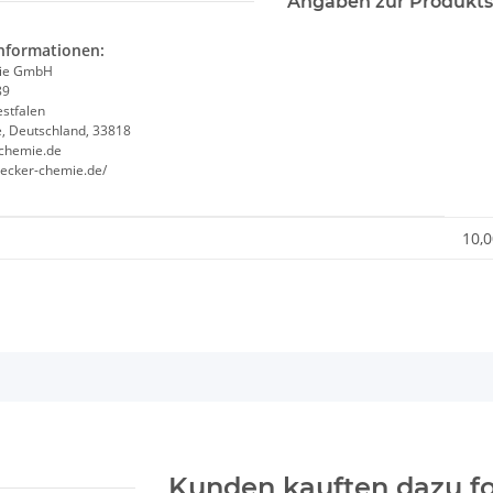
Angaben zur Produkts
informationen:
ie GmbH
89
stfalen
, Deutschland, 33818
chemie.de
becker-chemie.de/
igenschaft
10,0
Kunden kauften dazu fo