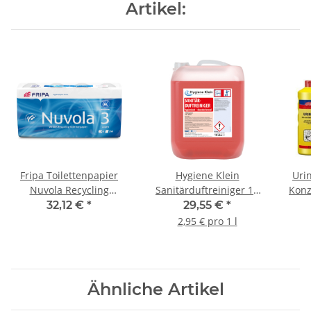
Artikel:
Fripa Toilettenpapier
Hygiene Klein
Urin
Nuvola Recycling
Sanitärduftreiniger 10
Konz
hochweiß 3lagig 250
Liter
32,12 €
*
29,55 €
*
Blatt 48 Rollen/Pack
2,95 € pro 1 l
Ähnliche Artikel