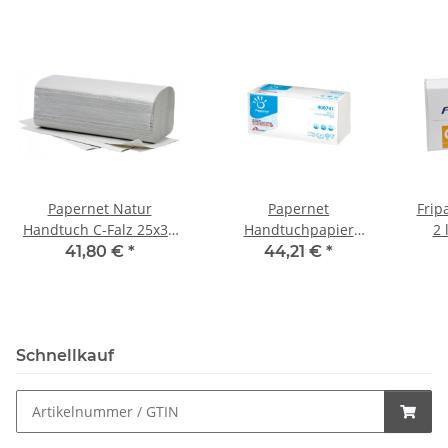
Papernet Natur
Papernet
Frip
Handtuch C-Falz 25x33
Handtuchpapier
2 
1lagig 4200 Stück
hochweiß C-Falz Zellstoff
h
41,80 €
*
44,21 €
*
23x33cm 2lagig 2880St.
3
Schnellkauf