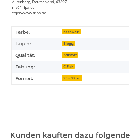
Miltenberg, Deutschland, 63897
info@fripa.de
https://www.fripa.de
Produkteigenschaft
Wert
Farbe:
hochweiß
Lagen:
1 lagig
Qualität:
Zellstoff
Falzung:
C-Falz
Format:
25 x 33 cm
Kunden kauften dazu folgende