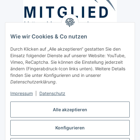
Wie wir Cookies & Co nutzen
Versand / Lieferung
Durch Klicken auf „Alle akzeptieren“ gestatten Sie den
Paketdienst und Spedition
Einsatz folgender Dienste auf unserer Website: YouTube,
Regionaler Lieferservice im Umkreis von ca. 60 Km
Vimeo, ReCaptcha. Sie können die Einstellung jederzeit
ändern (Fingerabdruck-Icon links unten). Weitere Details
Sicherheit
finden Sie unter
Konfigurieren
und in unserer
Datenschutzerklärung
.
Impressum
|
Datenschutz
Alle akzeptieren
Vertrag widerrufen
Konfigurieren
* Alle Preise inkl. gesetzlicher USt., zzgl.
Versand