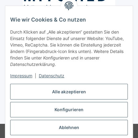
Wie wir Cookies & Co nutzen
Versand / Lieferung
Durch Klicken auf „Alle akzeptieren“ gestatten Sie den
Paketdienst und Spedition
Einsatz folgender Dienste auf unserer Website: YouTube,
Regionaler Lieferservice im Umkreis von ca. 60 Km
Vimeo, ReCaptcha. Sie können die Einstellung jederzeit
ändern (Fingerabdruck-Icon links unten). Weitere Details
Sicherheit
finden Sie unter
Konfigurieren
und in unserer
Datenschutzerklärung
.
Impressum
|
Datenschutz
Alle akzeptieren
Vertrag widerrufen
Konfigurieren
* Alle Preise inkl. gesetzlicher USt., zzgl.
Versand
Ablehnen
© Hygiene Klein André Klein e.K.
Schreib-, Druckfehler und Irrtümer
vorbehalten.