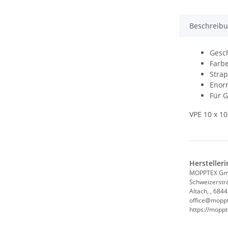
Beschreib
Gesc
Farb
Strap
Enor
Für G
VPE 10 x 1
Hersteller
MOPPTEX G
Schweizerstr
Altach, , 6844
office@mopp
https://mopp