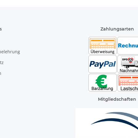
s
Zahlungsarten
belehrung
tz
m
Mitgliedschaften