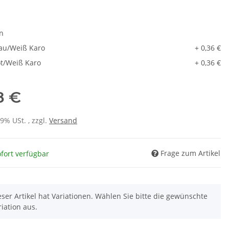
en
au/Weiß Karo
+ 0,36 €
t/Weiß Karo
+ 0,36 €
18 €
19% USt. , zzgl.
Versand
Frage zum Artikel
fort verfügbar
eser Artikel hat Variationen. Wählen Sie bitte die gewünschte
riation aus.