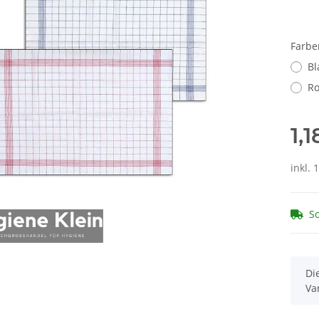
Farb
Bl
Ro
1,
inkl. 
So
x
Di
Va