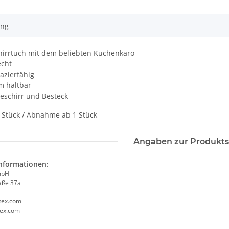
ung
hirrtuch mit dem beliebten Küchenkaro
echt
azierfähig
m haltbar
eschirr und Besteck
0 Stück / Abnahme ab 1 Stück
Angaben zur Produkts
informationen:
mbH
aße 37a
tex.com
tex.com