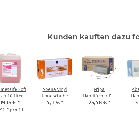
Kunden kauften dazu fo
emeseife Soft
Abena Vinyl
Fripa
Abe
osa 10 Liter
Handschuhe
Handtücher Eco
Han
puderfrei 100
Natur V-Falz
pude
19,15 €
*
4,11 €
*
25,48 €
*
4
Stück/Box M
24,5x23cm 1agig
Stü
,91 € pro 1 l
5000
Stück/Karton