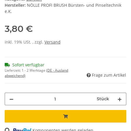
Hersteller:
NÖLLE PROFI BRUSH Bürsten- und Pinseltechnik
e.K.
3,80 €
inkl. 19% USt. , zzgl.
Versand
Sofort verfügbar
Lieferzeit:
1 - 2 Werktage
(DE - Ausland
Frage zum Artikel
abweichend)
Stück
ing...
Komponenten werden geladen ...