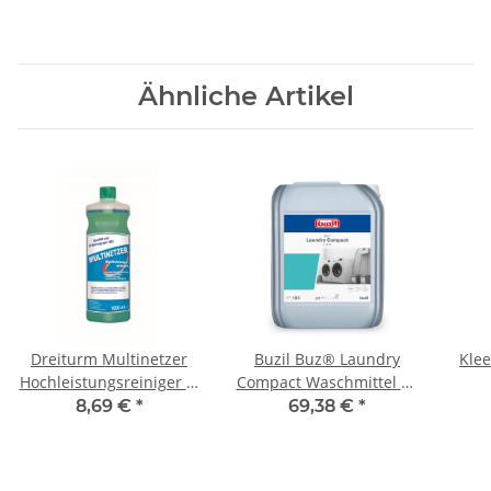
Ähnliche Artikel
Dreiturm Multinetzer
Buzil Buz® Laundry
Klee
Hochleistungsreiniger 1l
Compact Waschmittel 10
/Flasche
Liter
San
8,69 €
*
69,38 €
*