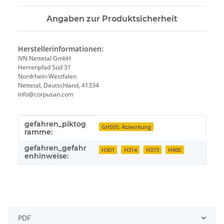
Angaben zur Produktsicherheit
Herstellerinformationen:
IVN Nettetal GmbH
Herrenpfad Süd 31
Nordrhein-Westfalen
Nettetal, Deutschland, 41334
info@corpusan.com
gefahren_piktog
Produkteigenschaft
Wert
GHS05: Ätzwirkung
ramme:
gefahren_gefahr
H301
H314
H373
H400
enhinweise:
PDF