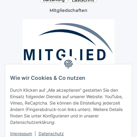
Mitgliedschaften
Wie wir Cookies & Co nutzen
Versand / Lieferung
Durch Klicken auf „Alle akzeptieren“ gestatten Sie den
Paketdienst und Spedition
Einsatz folgender Dienste auf unserer Website: YouTube,
Vimeo, ReCaptcha. Sie können die Einstellung jederzeit
Regionaler Lieferservice im Umkreis von ca. 60 Km
ändern (Fingerabdruck-Icon links unten). Weitere Details
Sicherheit
finden Sie unter
Konfigurieren
und in unserer
Datenschutzerklärung
.
Impressum
|
Datenschutz