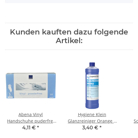
Kunden kauften dazu folgende
Artikel:
Abena Vinyl
Hygiene Klein
Handschuhe puderfrei
Glanzreiniger Orange 1
S
100 Stück/Box L
l/ Flasche
N
4,11 €
*
3,40 €
*