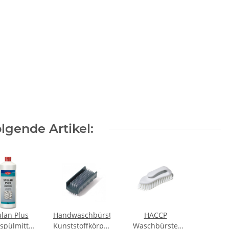
lgende Artikel:
lan Plus
Handwaschbürste
HACCP
spülmittel
Kunststoffkörper
Waschbürste