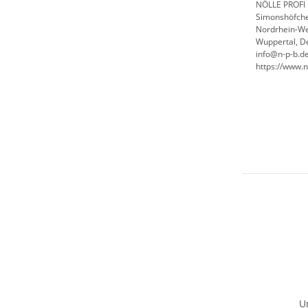
NÖLLE PROFI 
Simonshöfche
Nordrhein-We
Wuppertal, D
info@n-p-b.d
https://www.n
U