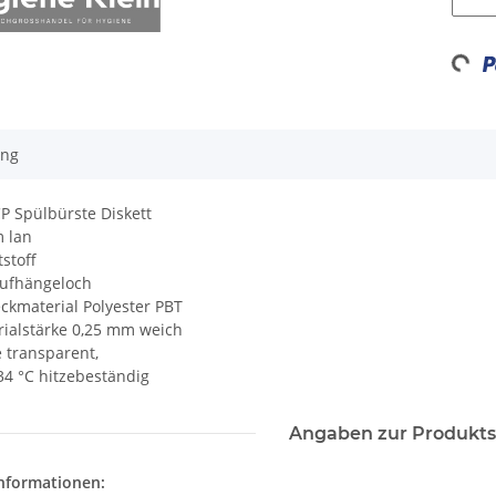
Loadin
ung
P Spülbürste Diskett
m lan
stoff
Aufhängeloch
ckmaterial Polyester PBT
ialstärke 0,25 mm weich
 transparent,
34 °C hitzebeständig
Angaben zur Produkts
informationen: