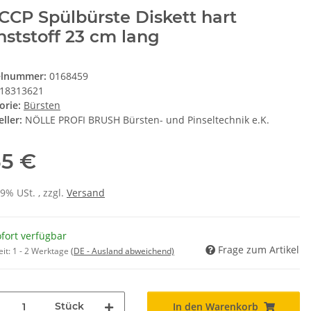
CP Spülbürste Diskett hart
ststoff 23 cm lang
elnummer:
0168459
18313621
orie:
Bürsten
ller:
NÖLLE PROFI BRUSH Bürsten- und Pinseltechnik e.K.
55 €
19% USt. , zzgl.
Versand
fort verfügbar
Frage zum Artikel
eit:
1 - 2 Werktage
(DE - Ausland abweichend)
Stück
In den Warenkorb