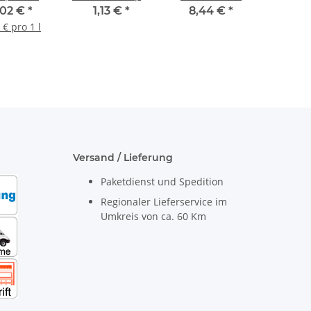
/Flasche
doppelseitige
hart mit Bügel
,02 €
*
1,13 €
*
8,44 €
*
Borsten:
Kunststoff 18
 € pro 1 l
Besteckung PP
cm lang
farbig sortiert
Versand / Lieferung
Paketdienst und Spedition
Regionaler Lieferservice im
Umkreis von ca. 60 Km