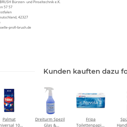
BRUSH Bürsten- und Pinseltechnik e.K.
n 57 57
stfalen
eutschland, 42327
e
oelle-profi-brush.de
Kunden kauften dazu fo
Palmat
Dreiturm Spezil
Fripa
Spü
niversal 100
Glas &
Toilettenpapier
Hand