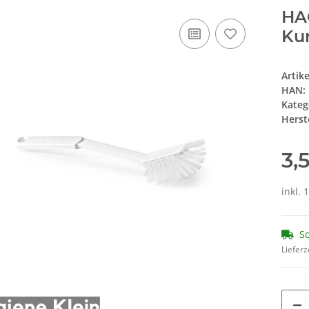
HAC
Kun
Artik
HAN:
Kateg
Herste
3,
inkl. 
So
Lieferz