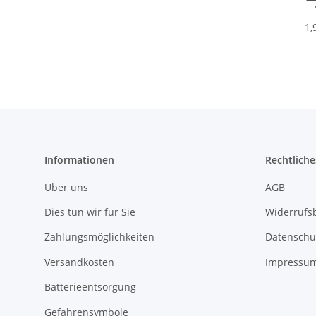
Uni
1,
fü
Bu
Informationen
Rechtliche
Über uns
AGB
Dies tun wir für Sie
Widerrufs
Zahlungsmöglichkeiten
Datenschu
Versandkosten
Impressu
Batterieentsorgung
Gefahrensymbole