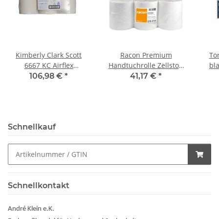
Kimberly Clark Scott
Racon Premium
To
6667 KC Airflex
Handtuchrolle Zellstoff
bla
Handtuchrollen 1-lagig
weiß 2lagig 21cm x
290
106,98 €
*
41,17 €
*
304m 6Rollen/Pack
130m 6 Rollen/Pack
Schnellkauf
Schnellkontakt
André Klein e.K.