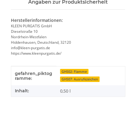
Angaben zur Produktsicherheit
Herstellerinformationen:
KLEEN PURGATIS GmbH
Dieselstraße 10
Nordrhein-Westfalen
Hiddenhausen, Deutschland, 32120
info@kleen-purgatis.de
https://www.kleenpurgatis.de/
Produkteigenschaft
Wert
GHS02: Flamme
gefahren_piktog
ramme:
GHS07: Ausrufezeichen
Inhalt:
0,50 l