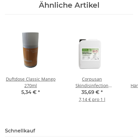
Ähnliche Artikel
Duftdose Classic Mango
Corpusan
270ml
Skindisinfection
Hän
hygienische und
5,34 €
*
35,69 €
*
chirurgische
7,14 € pro 1 l
Händedesinfektion 5
l/Kanister
Schnellkauf