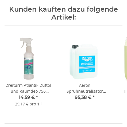
Kunden kauften dazu folgende
Artikel:
Dreiturm Atlantik Duftöl
Aeron
und Raumdeo 750
Sprühneutralisator
H
ml/Sprühflasche
Lemon 5 Liter
14,59 €
*
95,38 €
*
29,17 € pro 1 l