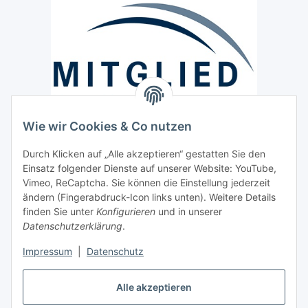
Wie wir Cookies & Co nutzen
Versand / Lieferung
Durch Klicken auf „Alle akzeptieren“ gestatten Sie den
Paketdienst und Spedition
Einsatz folgender Dienste auf unserer Website: YouTube,
Vimeo, ReCaptcha. Sie können die Einstellung jederzeit
Regionaler Lieferservice im Umkreis von ca. 60 Km
ändern (Fingerabdruck-Icon links unten). Weitere Details
Sicherheit
finden Sie unter
Konfigurieren
und in unserer
Datenschutzerklärung
.
Impressum
|
Datenschutz
Alle akzeptieren