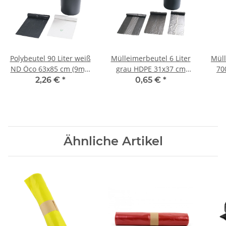
Polybeutel 90 Liter weiß
Mülleimerbeutel 6 Liter
Müll
ND Öco 63x85 cm (9my)
grau HDPE 31x37 cm
70
40 Stück/Rolle
(5my) 50 Stück/Rolle
2,26 €
*
0,65 €
*
Ähnliche Artikel