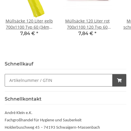
Müllsäcke 120 Liter gelb
Müllsäcke 120 Liter rot
Mü
700x1100 Typ 60 (34my)
700x1100 120 Typ 60
sch
25 Stück/Rolle
(34my) 25 Stück/Rolle
7,84 €
*
7,84 €
*
Schnellkauf
Schnellkontakt
André Klein e.K.
Fachgroßhandel für Hygiene und Sauberkeit
Holderbuschweg 45 – 74193 Schwaigern-Massenbach