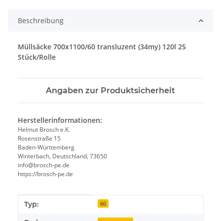
Beschreibung
Müllsäcke 700x1100/60 transluzent (34my) 120l 25
Stück/Rolle
Angaben zur Produktsicherheit
Herstellerinformationen:
Helmut Brosch e.K.
Rosenstraße 15
Baden-Württemberg
Winterbach, Deutschland, 73650
info@brosch-pe.de
https://brosch-pe.de
Produkteigenschaft
Wert
Typ:
60